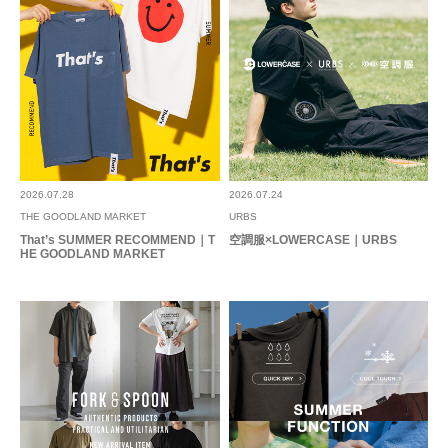
2026.07.28
2026.07.24
THE GOODLAND MARKET
URBS
That’s SUMMER RECOMMEND｜T
空調服×LOWERCASE｜URBS
HE GOODLAND MARKET