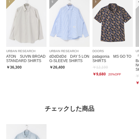
1
2
3
URBAN RESEARCH
URBAN RESEARCH
DOORS
U
ATON SUVIN BROAD
dDdDdDd DAY 5 LON
patagonia MS GO TO
『
STANDARD SHIRTS
G-SLEEVE SHIRTS
SHIRTS
B
N
￥36,300
￥26,400
￥12,100
S
￥9,680
20%OFF
￥
￥
チェックした商品