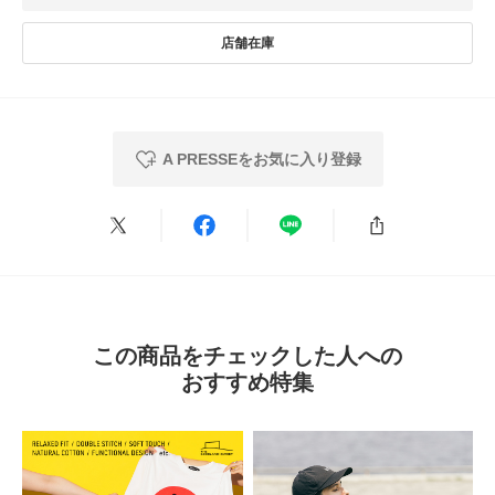
★
5
(0)
洗濯表示について
透け感 : なし
商品の取り扱いについて
★
4
(0)
伸縮性 : ややあり
裏地 : なし
★
3
(0)
カテゴリ
トップス
シャツ・ブラウス
光沢 : なし
ポケット : あり
★
2
(0)
タイプ
MEN
とじる
A PRESSEをお気に入り登録
★
1
(0)
とじる
レビューはありません。
この商品をチェックした人への
おすすめ特集
とじる