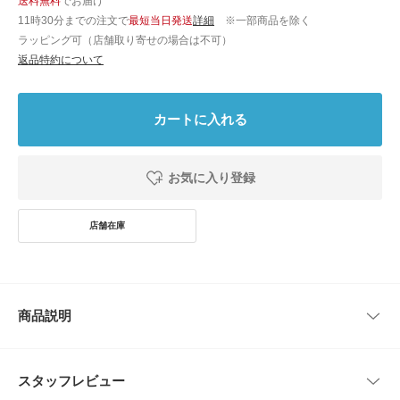
送料無料
でお届け
11時30分までの注文で
最短当日発送
詳細
※一部商品を除く
ラッピング可（店舗取り寄せの場合は不可）
返品特約について
カートに入れる
お気に入り登録
商品説明
デザインは50’sのレフティー仕様の胸ポケットを配したオープンカラーシャ
ツです。
スタッフレビュー
フロントの打ち合いはやや狭めに設定し全体的にゆとりをもたせたシルエッ