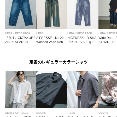
URBAN RESEARCH
URBS
URBAN RESEARCH
URBAN RESE
『別注』CIOTA×URB
A PRESSE No.22
NICENESS D.SHA
Wide Dad 
AN RESEARCH BA
Washed Wide Denim
RKY / D.シャーキー
SY WIDE DE
GGY 5 POCKET PAN
Pants
NTS
TS
定番のレギュラーカラーシャツ
SENSE OF PLACE
DOORS
ITEMS
DOORS