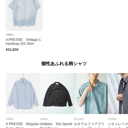
URBS
A PRESSE Vintage C
hambray S/S Shirt
¥52,800
個性あふれる柄シャツ
URBS
URBS
DOORS
ITEMS
A PRESSE Regular
Unlikely 50s Sports
セオアルファアプリ
ジオメレース