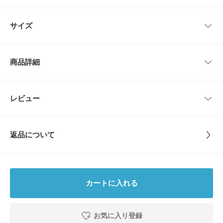
トに仕上げています。
袖丈はやや長めに設計しています。
レビューはありません。
サイズ
素材は50’sの古着をベースに約50年以上の経年変化や劣化によって糸が痩
せたような生地感や風合いを再現したセルヴィッチシャンブレーです。
タテ糸のインディゴは60’sをイメージしたやや淡い色味に染色しています。
サイズ
肩幅
着丈
身幅
袖丈
商品詳細
【A.PRESSE / ア プレッセ】
2
51cm
72.5cm
65cm
24cm
A.PRESSEは、“CLOTHING EDITORIAL DEPARTMENT”をコンセプトに、
人々のワードローブの定番となるような普遍的且つ本質的な衣服を編集・制
作し、展開しています。
3
52cm
74.5cm
66cm
25cm
品番
BS26210-1030076
レビュー
とじる
4
53cm
75.5cm
68cm
26cm
サイズ
2,3,4
【2026 Spring/Summer】【26SS】
返品について
※商品画像は、光の当たり具合やパソコンなどの閲覧環境により、実際の色
サイズガイド
素材
コットン100%
味と異なって見える場合がございます。予めご了承ください。
レビュー
トルソーボディーサイズ
※商品の色味の目安は、商品単体の画像をご参照ください。
原産国
日本
▼お気に入り登録のおすすめ▼
とじる
0.0
お気に入り登録された商品は、マイページにて現在の価格情報や在庫状況の
カートに入れる
確認が可能です。
洗濯表記
洗濯機洗い可
0
お買い物リストの管理にぜひご利用ください。
レビュー件数：
件
詳しい洗濯方法については、商品の品質表示タグを
ご覧ください
お気に入り登録
素材感