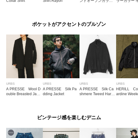
Collar Shirt
Shirt Rayon
ントオープンカラー
ラーカラー 
シャツ
ツ
ポケットがアクセントのブルゾン
URBS
URBS
URBS
URBS
A PRESSE Wool D
A PRESSE Silk Pa
A PRESSE Silk Ca
HERILL Cot
ouble Breasted Jack
dding Jacket
shmere Tweed Harri
ardine Week
et
ngton Jacket
ket
ビンテージ感を楽しむデニム