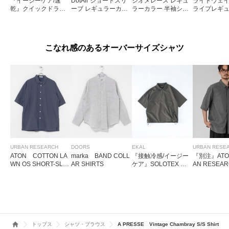
『イージーケア/速
DotAir ショートスリ
ジオメレース レギュ
ライトウェ
乾』クイックドライ
ーブ レギュラーカラ
ラーカラー 半袖シャ
ライプレギ
レギュラーカラーシ
ーシャツ
ツ
ラーシャツ
ョートスリーブシャ
ツ
こなれ感のあるオーバーサイズシャツ
URBAN RESEARCH
DOORS
EKAL
URBAN RESE
ATON COTTON LA
marka BAND COLL
『接触冷感/イージー
『別注』ATO
WN OS SHORT-SLE
AR SHIRTS
ケア』SOLOTEX シ
AN RESEA
EVE SHIRTS
ョートスリーブ プル
OOL GAUZE
オーバーシャツ
-SLEEVE SH
トップス
シャツ・ブラウス
A PRESSE Vintage Chambray S/S Shirt