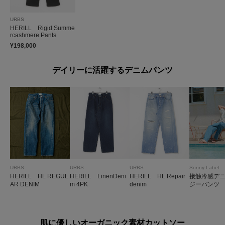
URBS
HERILL Rigid Summe
rcashmere Pants
¥198,000
デイリーに活躍するデニムパンツ
URBS
URBS
URBS
Sonny Label
HERILL HL REGUL
HERILL LinenDeni
HERILL HL Repair
接触冷感デ
AR DENIM
m 4PK
denim
ジーパンツ
肌に優しいオーガニック素材カットソー