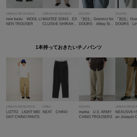
URBAN RESEARCH
URBAN RESEARCH
DOORS
DOORS
new basic WOOL LI
MAATEE SONS EX
『別注』Gramicci for
『別注』Gramic
NEN TROUSER
CLUSIVE SHIRAHA
DOORS 4Way Stret
DOORS Line
MA
ch Trouser
Trouser
1本持っておきたいチノパンツ
URBAN RESEARCH
URBS
DOORS
URBAN RESE
LOTTO LIGHT WEI
NEAT CHINO
marka U.S. ARMY
NEXUSVII.×
GHT CHINO PANTS
CHINO TROUSERS
an Joaquin C
ouser