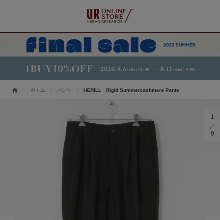
ボトム
パンツ
HERILL Rigid Summercashmere Pants
1
9