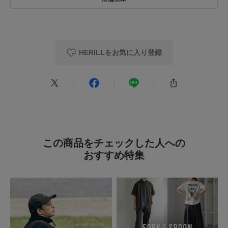
素材感
★
3
(0)
カテゴリ
ボトム
パンツ
透け感 : なし
★
2
(0)
伸縮性 : ややあり
タイプ
MEN
裏地 : なし
HERILLをお気に入り登録
★
1
光沢 : なし
(0)
ポケット : あり
とじる
とじる
レビューはありません。
この商品をチェックした人への
おすすめ特集
とじる