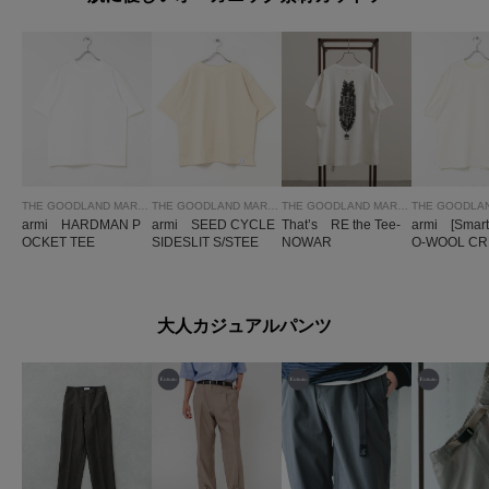
THE GOODLAND MARKET
THE GOODLAND MARKET
THE GOODLAND MARKET
armi HARDMAN P
armi SEED CYCLE
That’s RE the Tee-
armi [Smart
OCKET TEE
SIDESLIT S/STEE
NOWAR
O-WOOL CR
CK TEE
大人カジュアルパンツ