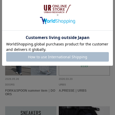
DAIWA PIER39｜URBS
URBS DAILYLOOK｜URBS
2026.05.26
2026.03.20
DOORS
URBS
FORK&SPOON summer item｜DO
A.PRESSE｜URBS
ORS