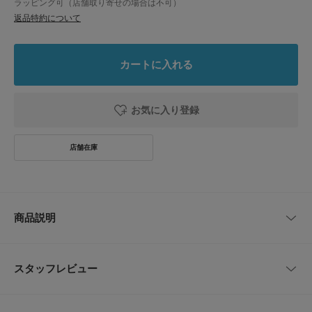
ラッピング可（店舗取り寄せの場合は不可）
返品特約について
カートに入れる
お気に入り登録
商品説明
程よい上品さで真夏でも快適に穿けるドレス寄りの一着
スタッフレビュー
サマーカシミヤ混の軽やかな素材感で、黒ながら重たく見えず涼しげに穿け
るスラックス仕様のパンツです。腰まわりにゆとりを持たせたワンプリーツ
のテーパードラインで、ドレッシーな見た目とリラックスした穿き心地を両
レビューはありません。
立します。通年通して使えますが、特に暑くなる時期のきれいめスタイルに