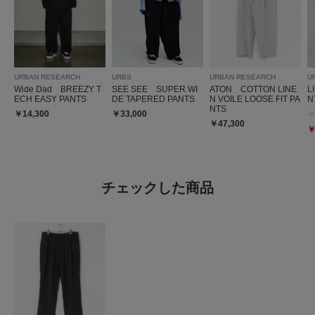
URBAN RESEARCH
URBS
URBAN RESEARCH
U
Wide Dad BREEZY T
SEE SEE SUPER WI
ATON COTTON LINE
L
ECH EASY PANTS
DE TAPERED PANTS
N VOILE LOOSE FIT PA
N
NTS
￥14,300
￥33,000
￥
￥47,300
￥
チェックした商品