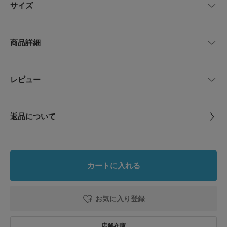
サイズ
重宝します。
トップスは薄手のシャツやカットソーをインしてすっきりまとめるのがおす
すめで、休日は白Tとスニーカーでラフに、改まった場ではシャツと革靴で
サイズ
ウエスト
ヒップ
股上
股下
もも周り
合わせて落ち着いた印象に仕上がります。程よい光沢と上質な風合いで、オ
商品詳細
ンオフどちらでも活躍する一本です。
2
82cm
約112cm
32.5cm
72.5cm
69cm
【HERILL / ヘリル】
2019年 AUTUMN&WINTER よりスタートするユニセックスブランド。
3
85cm
約116cm
33.5cm
73.5cm
70cm
品番
BS26110-1040115
レビュー
とじる
ブランド名の由来は Heritage(受け継がれる文化・歴史・遺産・伝統)と Will
(未来・今後)の造語。
サイズ
2,3
日本国内の最高級な技術・経験によって裏打ちされた伝統ある工場と新しい
サイズガイド
コンセプトの素材開発を行い 真面目に面白いと思えるプロダクトを生み出
トルソーボディーサイズ
返品について
していく。
素材
表地 : カシミヤ100%
レビュー
とじる
【2026 Spring/Summer】【26SS】
原産国
日本
※商品画像は、光の当たり具合やパソコンなどの閲覧環境により、実際の色
0.0
味と異なって見える場合がございます。予めご了承ください。
カートに入れる
※商品の色味の目安は、商品単体の画像をご参照ください。
洗濯表記
ドライクリーニング
0
レビュー件数：
件
詳しい洗濯方法については、商品の品質表示タグを
▼お気に入り登録のおすすめ▼
ご覧ください
お気に入り登録
お気に入り登録された商品は、マイページにて現在の価格情報や在庫状況の
★
5
(0)
確認が可能です。
洗濯表示について
お買い物リストの管理にぜひご利用ください。
商品の取り扱いについて
★
4
(0)