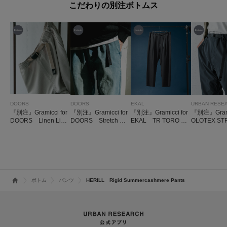
こだわりの別注ボトムス
DOORS
DOORS
EKAL
URBAN RESE
『別注』Gramicci for
『別注』Gramicci for
『別注』Gramicci for
『別注』Gram
DOORS Linen Like
DOORS Stretch De
EKAL TR TORO ト
OLOTEX ST
Trouser
nim Trouser
ラウザー
PANTS
ボトム
パンツ
HERILL Rigid Summercashmere Pants