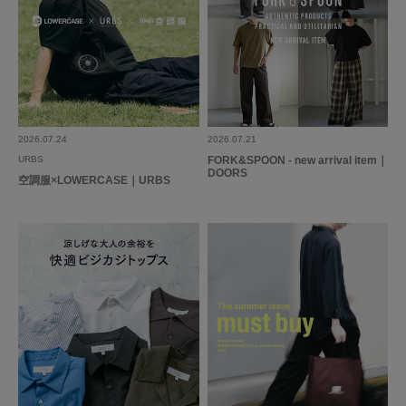
2026.07.24
2026.07.21
URBS
FORK&SPOON - new arrival item｜
DOORS
空調服×LOWERCASE｜URBS