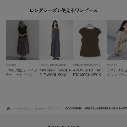
ロングシーズン使えるワンピース
DOORS
URBAN RESEARCH
URBAN RESEARCH
DOORS
『WEB限定』バイカ
new basic WASHA
AMOMENTO TAFF
リネンリヨ
ラーニットドッキン
BLE WOOL SQUARE
ETA MOCK NECK MI
トワンピー
グワンピース
ONE-PIECE
NI DRESS
トップス
シャツ・ブラウス
COGNOMEN W.GOALKEEPER LINEN SHIR