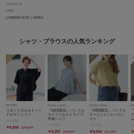
2026.01.30
URBS
LOWERCASE｜URBS
シャツ・ブラウスの人気ランキング
1
2
3
DOORS
Sonny Label
Sonny Label
U
リネンリヨセルドット
『WEB限定』バンドカ
『WEB限定』バンドカ
ドルマンシャツ
ラーフリルストライプ
ラーコットンレースシ
半袖シャツ
ャツ
￥9,900
￥6,930
￥7,920
￥
￥6,000
39%OFF
￥5,197
￥5,544
￥
25%OFF
30%OFF