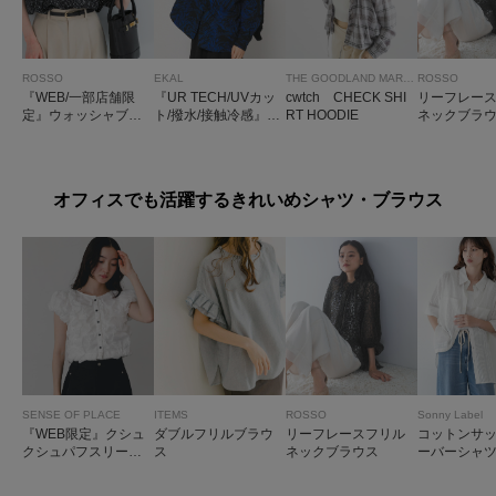
ROSSO
EKAL
THE GOODLAND MARKET
ROSSO
『WEB/一部店舗限
『UR TECH/UVカッ
cwtch CHECK SHI
リーフレー
定』ウォッシャブル
ト/撥水/接触冷感』ナ
RT HOODIE
ネックブラ
ドットフリルネック
イロンタッサーロン
ブラウス
グスリーブシャツ W
S
オフィスでも活躍するきれいめシャツ・ブラウス
SENSE OF PLACE
ITEMS
ROSSO
Sonny Label
『WEB限定』クシュ
ダブルフリルブラウ
リーフレースフリル
コットンサ
クシュパフスリーブ
ス
ネックブラウス
ーバーシャ
トップス