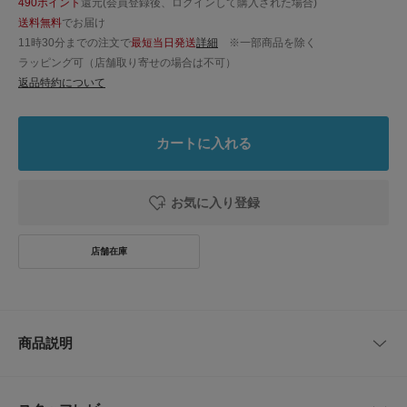
490ポイント
還元(会員登録後、ログインして購入された場合)
送料無料
でお届け
11時30分までの注文で
最短当日発送
詳細
※一部商品を除く
ラッピング可（店舗取り寄せの場合は不可）
返品特約について
カートに入れる
お気に入り登録
商品説明
6月26日 新色(GREY)を追加しました