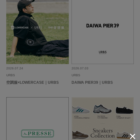
2026.07.24
2026.07.03
URBS
URBS
空調服×LOWERCASE｜URBS
DAIWA PIER39｜URBS