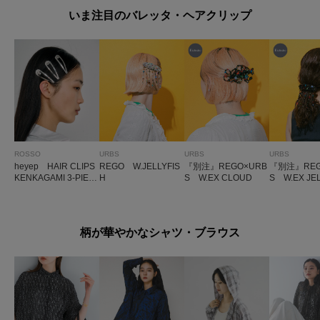
いま注目のバレッタ・ヘアクリップ
ROSSO
URBS
URBS
URBS
heyep HAIR CLIPS
REGO W.JELLYFIS
『別注』REGO×URB
『別注』REG
KENKAGAMI 3-PIEC
H
S W.EX CLOUD
S W.EX JE
E
柄が華やかなシャツ・ブラウス