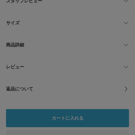
スタッフレビュー
リネン混の軽さで春の装いにぴったりな襟付きシャツ
通気性の良いリネン混素材で春先の一枚着に最適です。
レビューはありません。
ややゆったりしたシルエットと襟付きの顔まわりで、カットソーや薄手ニッ
サイズ
トとのレイヤードが決まりやすく通勤から休日まで幅広く使えます。
サイドのドローストリングや控えめなディテールがこなれた印象を演出し、
シンプルなボトムとの相性が良いです。
サイズ
裄丈
着丈
身幅
落ち着いたダークトーンはデニムやチノに合わせて春の外出に取り入れやす
商品詳細
く、一枚持っていると着回しが広がる一着です。
S
92.5cm
81cm
63.5cm
【COGNOMEN / コングノーメン】
デザイナー/大江マイケル仁が2020年よりスタート。
M
96cm
83cm
67cm
品番
BS26110-1030193
レビュー
とじる
コンセプトは、ブランド名である「COGNOMEN（コグノーメン）」。
ラテン語で「愛称」を意味するその言葉通り、愛着を持って愛称を付けても
サイズ
S,M
らえるようなブランドを目指しています。
サイズガイド
トルソーボディーサイズ
返品について
【2026 Spring/Summer】【26SS】
素材
本体 : リネン100%
レビュー
別布 : コットン100%
とじる
※商品画像は、光の当たり具合やパソコンなどの閲覧環境により、実際の色
味と異なって見える場合がございます。予めご了承ください。
※商品の色味の目安は、商品単体の画像をご参照ください。
0.0
原産国
日本
カートに入れる
▼お気に入り登録のおすすめ▼
0
お気に入り登録された商品は、マイページにて現在の価格情報や在庫状況の
レビュー件数：
件
洗濯表記
手洗い, ドライクリーニング
確認が可能です。
詳しい洗濯方法については、商品の品質表示タグを