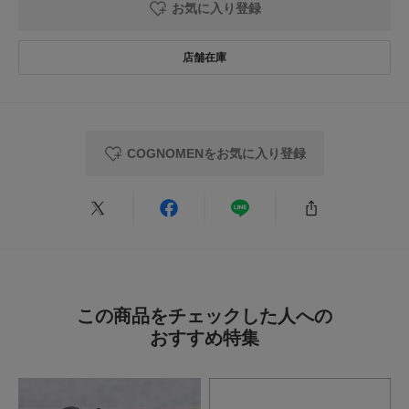
お気に入り登録
お買い物リストの管理にぜひご利用ください。
ご覧ください
★
5
(0)
素材感
洗濯表示について
★
4
(0)
商品の取り扱いについて
透け感 : ややあり
★
3
(0)
伸縮性 : なし
カテゴリ
トップス
シャツ・ブラウス
裏地 : なし
★
2
(0)
光沢 : なし
ポケット : あり
COGNOMENをお気に入り登録
タイプ
WOMEN
★
1
(0)
とじる
とじる
レビューはありません。
この商品をチェックした人への
おすすめ特集
とじる