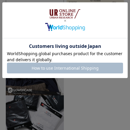
2026.03.20
2026.02.17
URBS
SNEAKERS COLLECTION for WO
MEN
A.PRESSE｜URBS