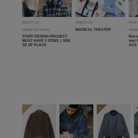
2026.07.14
2026.07.10
2026.
MAGICAL THEATER
SENSE OF PLACE
SENS
STAFF DESIGN PROJECT
Reco
MUST HAVE 5 ITEMS｜SEN
mer 
SE OF PLACE
ACE
1
2
3
4