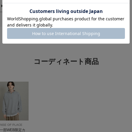
光沢 : なし
ポケット : あり
かっこいい
色：BLACK
/
サイズ：L
かえ
足のサイ
シーン
:
重さ
:や
コーディネート商品
息子に買いました。丈
ライトアウターを
NSE OF PLACE
色：BLACK
/
サイズ：M
一部WEB限定カ