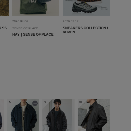
めな柄が可愛くて一目惚れしました！そんなに厚手じゃないの
わつかず着れました。長期間で活躍出来そうです♪
参考になった
0
Like!
0
2026.04.06
2026.02.17
6 SS
SNEAKERS COLLECTION f
SENSE OF PLACE
or MEN
HAY｜SENSE OF PLACE
とじる
8
9
10