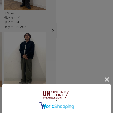
に取り除いて下さい
※この商品は、縫い
★
4
て開いたり、縫いし
172cm
168cm
173cm
注意ください。
骨格タイプ：
骨格タイプ：
骨格タイプ：
★
3
サイズ：M
サイズ：M
サイズ：M
カラー：BLACK
カラー：BLACK
カラー：BRO
総重量 : 約840g
★
2
カテゴリ
★
1
※商品画像は、光の
タイプ
色味と異なって見え
※商品の色味の目安
小さい
▼お気に入り登録の
お気に入り登録され
悪い
の確認が可能です。
お買い物リストの管
軽い
素材感
173cm
162cm
骨格タイプ：
骨格タイプ：
透け感 : なし
絞り込み
サイズ：L
サイズ：M
伸縮性 : なし
カラー：BLACK
カラー：BROWN
裏地 : あり