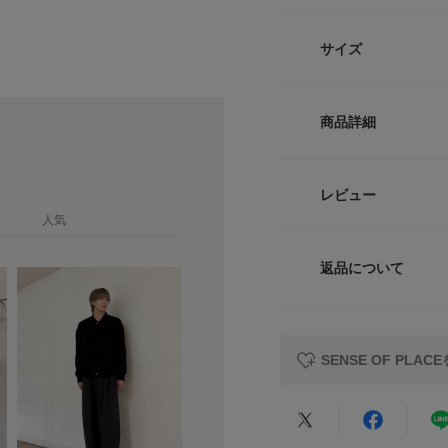
深みを加えます。
・スタンダードなシ
サイズ
に着こなせる一着で
・クラシックなデザ
ップデートされてい
サイズ
商品詳細
material
M
冬らしいウォーム感
品な風合いが魅力で
品番
L
レビュー
す。
人気
サイズ
styling
サイズガイド
テーパードスラック
返品について
トルソーボディーサイ
素材
タイルに。ワイドデ
レビュー
るストリートスタイ
ツを合わせることで
SENSE OF PL
【2025 Autumn/W
原産国
※この商品は、素材
洗濯表記
あります。ピリング
★
5