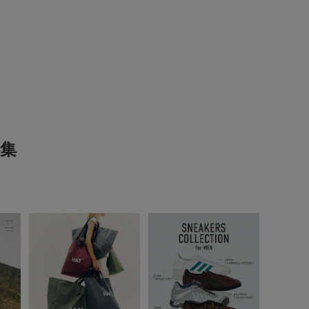
リ体型ですが、Mで丁度でした。
そうです。
参考になった
0
Like!
0
集
2026.1.5
ザイン