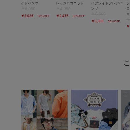
イドパンツ
レッジロゴニット
イプワイドフレアパ
ラ
￥6,050
￥4,950
ンツ
ロ
￥6,600
ェ
￥3,025
￥2,475
50%OFF
50%OFF
￥
￥3,300
50%OFF
￥