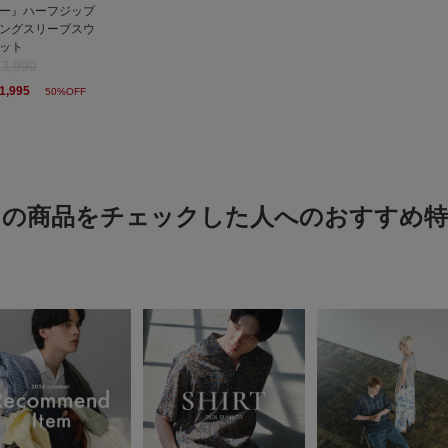
ー』ハーフジップ
トム
ングスリーブスウ
ット
3,990
1,995
50%OFF
165㌢70㌔のガッチ
これからの季節重宝し
この商品をチェックした人へのおすすめ特
ユニセックスなデ
色：BLACK
/
サイズ：M
ashi