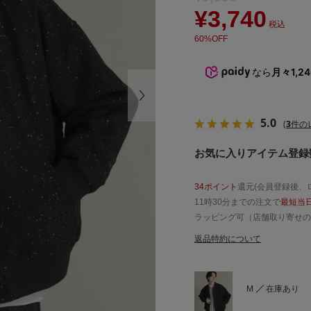
¥3,740
税込
60%OFF
なら
月々1,2
5.0
(
3
件の
お気に入りアイテム登録数
34ポイント
還元(会員登録後、
11時30分までの注文で
最短当
ラッピング可（店舗取り寄せの
返品特約について
M
在庫あり