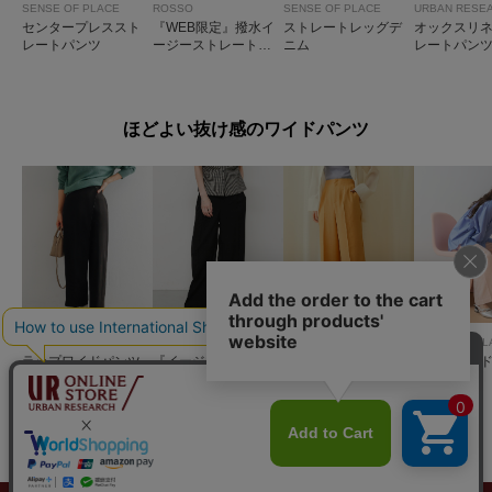
SENSE OF PLACE
ROSSO
SENSE OF PLACE
URBAN RESE
センタープレススト
『WEB限定』撥水イ
ストレートレッグデ
オックスリ
レートパンツ
ージーストレートパ
ニム
レートパン
ンツ
ほどよい抜け感のワイドパンツ
DOORS
SENSE OF PLACE
SENSE OF PLACE
SENSE OF PL
ラップワイドパンツ
『イージーケア』ワ
リネンライクハイウ
カラーワイ
イドイージーパンツ
エストワイドパンツ