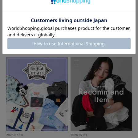
kg
年代:
30代
性別:
女性
身長:
151～155cm
体型:
ふつう
シーン
:仕事
サイズ感
:ちょうど良い
使いやすさ
:良い
2026.07.24
2026.07.21
Sonny Label
FORK&SPOON - new arrival item｜
着用すると足の周りを隠せる仕様となっており、丈の短めな上の服と合わせ
DOORS
The New Season Pre-Order｜2026
るとクールなコーディネートを実現させることができます。
Fall Collection｜Sonny Label
参考になった
0
Like!
0
2024.7.31
トップスを選ばず着る…
色：CHARCOAL
/
サイズ：S
n
年代:
30代
性別:
女性
身長:
166～170cm
体型:
ふつう
シーン
:仕事
サイズ感
:ちょうど良い
使いやすさ
:良い
2026.07.10
2026.07.03