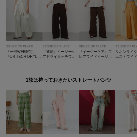
SENSE OF PLACE
SENSE OF PLACE
SENSE OF PLACE
SENSE OF PL
『一部WEB限定』
『速乾』イージーケ
『イージーケア』フ
リネンライ
『UR TECH DRYLU
アドライタッチワイ
レアワイドイージー
エストワイ
XE』リネンライクワ
ドパンツ
パンツ
イドパンツ
1枚は持っておきたいストレートパンツ