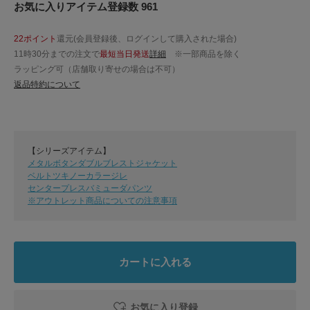
お気に入りアイテム登録数 961
22ポイント
還元(会員登録後、ログインして購入された場合)
11時30分までの注文で
最短当日発送
詳細
※一部商品を除く
ラッピング可（店舗取り寄せの場合は不可）
返品特約について
【シリーズアイテム】
メタルボタンダブルブレストジャケット
ベルトツキノーカラージレ
センタープレスバミューダパンツ
※アウトレット商品についての注意事項
カートに入れる
お気に入り登録