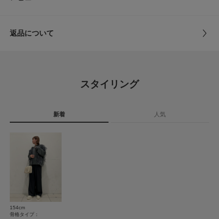
material
表面感のあるカルゼ目の表情が特徴。
M
64～70cm
約90cm
33.5cm
69.5cm
63cm
サイズ
XS,S,M
【シリーズアイテム】
返品について
メタルボタンダブルブレストジャケット AA34-27B002(セットアップ対応)
サイズガイド
素材
ポリエステル100%
ベルトツキノーカラージレ AA34-27B003(セットアップ対応)
レビュー
トルソーボディーサイズ
センタープレスバミューダパンツ AA34-24B010
原産国
中国
※この商品(GREIGE, YELLOW, PINK)は、色の特性上、直射日光や蛍光灯に
とじる
4.1
長時間あてますと変色する恐れがございます。ご着用や保管の際は、充分ご
スタイリング
注意ください。
カテゴリ
ボトム
パンツ
31
※この商品(CHARCOAL)は、強い日光や照明に長時間当たりますと、変色
レビュー件数：
件
し易くなっておりますので、光の当たる場所に放置せず、暗所で保管するよ
タイプ
WOMEN
うにお願いします。
新着
人気
★
5
(13)
※商品画像は、光の当たり具合やパソコンなどの閲覧環境により、実際の色
★
4
(11)
味と異なって見える場合がございます。予めご了承ください。
とじる
※商品の色味の目安は、商品単体の画像をご参照ください。
★
3
(6)
▼お気に入り登録のおすすめ▼
★
2
(0)
お気に入り登録商品は、マイページにて現在の価格情報や在庫状況の確認が
可能です。
★
1
お買い物リストの管理に是非ご利用下さい。
(1)
素材感
154cm
サイズ感
骨格タイプ：