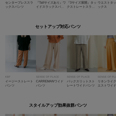
センタープレススラ
『Tallサイズあり』ワ
『3サイズ展開』タッ
ウエストタ
ックスパンツ
イドスラックスパン
クストレートスラッ
ックス
ツ
クス
セットアップ対応パンツ
KBF
SENSE OF PLACE
SENSE OF PLACE
SENSE OF PL
イージーストレート
CARREMANワイド
バックスリットスト
リネンライ
パンツ
パンツ
レートワイドパンツ
エストワイ
スタイルアップ効果抜群パンツ