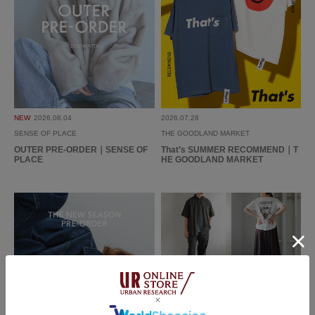
2025.1.27
少し丈感が長く感じた…
色：PINK
/
サイズ：S
りた
年代:
20代
性別:
男性
身長:
156～160cm
体型:
小柄
NEW
2026.08.04
2026.07.28
シーン
:プライベート
サイズ感
:大きい
使いやすさ
:やや良い
SENSE OF PLACE
THE GOODLAND MARKET
OUTER PRE-ORDER｜SENSE OF
That’s SUMMER RECOMMEND｜T
PLACE
HE GOODLAND MARKET
少し丈感が長く感じたが、カラーが明るくかっこいいデザインで良い
参考になった
0
Like!
0
2024.9.22
着用すると足の周りを…
色：CHARCOAL
/
サイズ：M