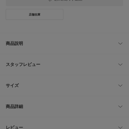
商品説明
マニッシュでスマートな印象のストレートシルエットのセンタープレスパン
ツ。
スタッフレビュー
〇センタープレスで美脚効果あり、ゆるめのストレートパンツでボディライ
ンを拾わないデザインも魅力です。
レビューはありません。
〇同素材のジレ・JKもご用意があるので、セットアップでの着用可能。
サイズ
〇ロングシーズン着まわせて、きれいめにもカジュアルにもいろんなシーン
で活躍する素材感です。
サイズ
ウエスト
ヒップ
股上
股下
もも周り
styling
商品詳細
オンオフ両用できる万能パンツ。キレイ目ニットにもオーバーサイズニット
XS
58～63cm
約85cm
32cm
63.5cm
58cm
にも相性抜群◎同素材のJK・ジレのご用意もございます。今年のおすすめ
はジレとのセットアップスタイルです。
S
62～66cm
約88cm
33cm
67cm
60cm
品番
AA34-24B002
レビュー
とじる