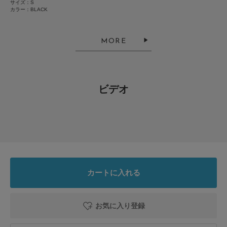
透け感：なし
サイズ：S
小さい
大きい
カラー：BLACK
伸縮性：なし
使いやすさ
裏地：なし
光沢：なし
悪い
良い
ポケット：あり
MORE
とじる
絞り込み
表示：新しい順
ビデオ
2025.7.19
さらっとした生地で涼…
色：GREIGE
/
サイズ：M
お
カートに入れる
年代:
30代
性別:
女性
身長:
176～180cm
体型:
ふつう
シーン
:プライベート,仕事
サイズ感
:ちょうど良い
使いやすさ
:やや良い
お気に入り登録
さらっとした生地で涼しげでかわいいです。