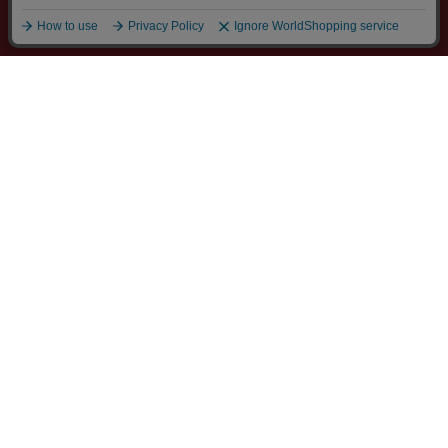
ボトム
パンツ
センタープレススラックスパンツ
メニュー
探す
スタイリング
お気に入り
カート
ご利用ガイド
お問い合わせ
会社概要
返品特約
個人情報の取り扱いについて
ご利用規約
お客様対応について
特定商取引法・古物営業法に基づく表示
WEBモデル募集
採用情報