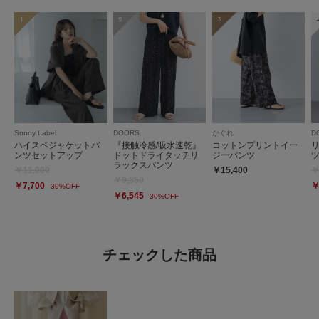
1
2
3
Sonny Label
DOORS
かぐれ
D
ハイスペジャケットパ
『接触冷感/吸水速乾』
コットンプリントイー
ンツセットアップ
ドットドライタッチリ
ジーパンツ
ラックスパンツ
￥11,000
￥15,400
￥
￥9,350
￥7,700
￥
30%OFF
￥6,545
30%OFF
チェックした商品