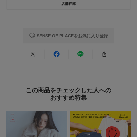
暑い夏に重宝しています。
参考になった
0
Like!
0
SENSE OF PLACEをお気に入り登録
2025.4.6
ストレートの形でなん…
色：BLACK
/
サイズ：S
ゆうな
年代:
20代
性別:
女性
身長:
156～160cm
体型:
ふつう
シーン
:プライベート
サイズ感
:ちょうど良い
使いやすさ
:良い
この商品をチェックした人への
おすすめ特集
ストレートの形でなんでも合うのでかなり重宝しています。
裏地なしなのでオールシーズン使ってます！
参考になった
0
Like!
0