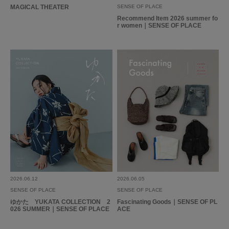
トップスを選ばず着ることができて重宝しています。真夏から秋、春先にも
MAGICAL THEATER
SENSE OF PLACE
着れて、活躍する時期が長いです！
Recommend Item 2026 summer fo
r women｜SENSE OF PLACE
参考になった
0
Like!
0
もっと見る
とじる
2026.06.12
2026.06.05
SENSE OF PLACE
SENSE OF PLACE
ゆかた YUKATA COLLECTION 2
Fascinating Goods｜SENSE OF PL
026 SUMMER｜SENSE OF PLACE
ACE