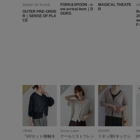
FORK&SPOON - n
MAGICAL THEATE
SENSE OF PLACE
S
ew arrival item｜D
R
OUTER PRE-ORDE
R
OORS
R｜SENSE OF PLA
2
CE
w
F
1
2
3
4
ITEMS
Sonny Label
DOORS
U
『UVカット/接触冷
クールミストフレン
リネン混Vネックシ
U