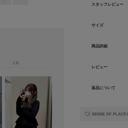
スタッフレビュー
・肌馴染みのよいサ
仕上げ、豊かな表情
・好評のペプラムデ
サイズ
的で洗練されたシル
・オンオフ使いやす
別な日まで頼れる一
サイズ
商品詳細
肌離れの良いサラッ
One
替えることで、奥行
あるペプラムライン
人気
品番
レビュー
自然にカバーしなが
サイズガイド
てプルオーバーとし
サイズ
トルソーボディーサイ
つもの装いをクラス
返品について
素材
【2026 Spring/S
レビュー
※この商品は、ピリ
原産国
リングは手でむしり
SENSE OF PL
小バサミなどを使い
洗濯表記
さい。