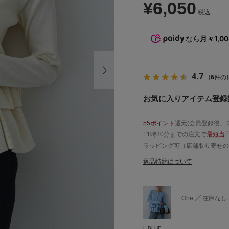
¥6,050
税込
なら
月々1,0
4.7
(
6
件の
お気に入りアイテム登録数
55ポイント
還元(会員登録後、
11時30分までの注文で
最短当
ラッピング可（店舗取り寄せの
返品特約について
One
在庫なし
L.BLUE