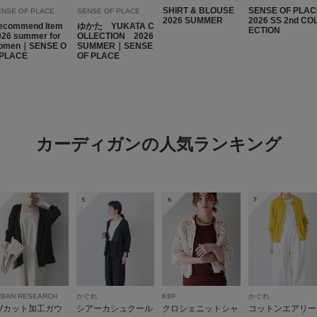
SHIRT & BLOUSE
SENSE OF PLAC
ENSE OF PLACE
SENSE OF PLACE
2026 SUMMER
2026 SS 2nd CO
no na
ecommend Item
ゆかた YUKATA C
ECTION
026 summer for
OLLECTION 2026
omen｜SENSE O
SUMMER｜SENSE
 PLACE
OF PLACE
裾がフリルになってい
カーディガンの人気ランキング
5
6
7
ウェーブペプラム
色：IVORY
/
サイズ：One
no na
足のサイ
サイズ感
RBAN RESEARCH
かぐれ
KBF
かぐれ
Vカット加工ガウ
シアーカシュクール
クロシェニットシャ
コットンエアリー