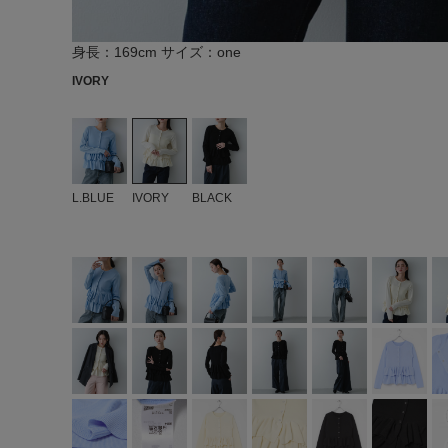
身長：169cm サイズ：one
IVORY
L.BLUE
IVORY
BLACK