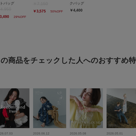
トバッグ
￥7,150
クバッグ
154cm痩せ型
4,950
￥4,400
￥3,575
50%OFF
色：L.BLUE
/
サイズ：One
3,490
29%OFF
まりや
年代:
30
体型:
小柄
シーン
:
重さ
:ど
この商品をチェックした人へのおすすめ特
色味も春らしく丈感も素
細身に見える感じでは
フリルがあるのでおな
フリル
26.07.03
2026.06.12
2026.05.08
2026.05.01
色：IVORY
/
サイズ：One