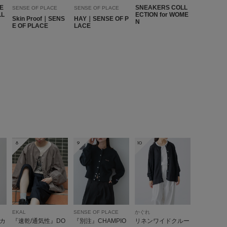
E
SNEAKERS COLL
SENSE OF PLACE
SENSE OF PLACE
LL
ECTION for WOME
me
Skin Proof｜SENS
HAY｜SENSE OF P
N
E OF PLACE
LACE
て凄く可愛いです。デニムに合わせても凄く可愛い
参考になった
0
Like!
0
2026.3.10
8
9
10
ニットカーディガン（Ivory）
me
ズ:
23.5cm
性別:
女性
:ちょうど良い
使いやすさ
:良い
重さ
:どちらともいえない
EKAL
SENSE OF PLACE
かぐれ
カ
『速乾/通気性』DO
『別注』CHAMPIO
リネンワイドクルー