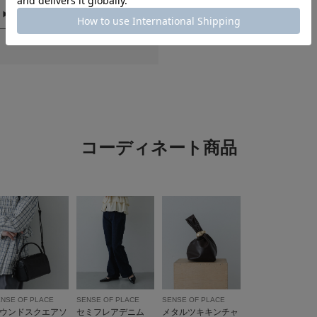
スタイルアップ
色：BLACK
/
サイズ：One
no na
年代:
40
サイズ感
コーディネート商品
フリフリでも黒なので
そしてフリフリによっ
見えると思います。
NSE OF PLACE
SENSE OF PLACE
SENSE OF PLACE
ウンドスクエアソ
セミフレアデニム
メタルツキキンチャ