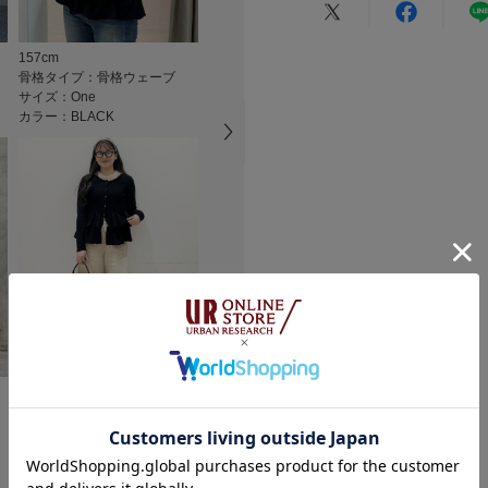
総重量 : 約450g
★
5
157cm
154cm
150cm
※商品画像は、光の
骨格タイプ：骨格ウェーブ
骨格タイプ：骨格ウェーブ
骨格タイプ：
★
4
色味と異なって見え
サイズ：One
サイズ：One
サイズ：One
※商品の色味の目安
カラー：BLACK
カラー：BLACK
カラー：IVOR
★
3
カテゴリ
▼お気に入り登録の
★
2
タイプ
お気に入り登録され
★
1
の確認が可能です。
お買い物リストの管
素材感
小さい
透け感 : ややあり(IV
悪い
伸縮性 : あり
裏地 : なし
軽い
167cm
152cm
157cm
光沢 : なし
骨格タイプ：骨格ストレート
骨格タイプ：
骨格タイプ：
ポケット : なし
サイズ：One
サイズ：One
サイズ：One
カラー：BLACK
カラー：L.BLUE
カラー：BLAC
絞り込み