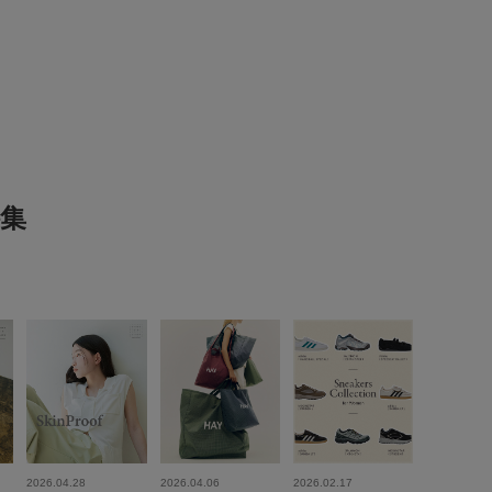
代
足のサイズ:
23cm
性別:
女性
身長:
151～155cm
プライベート,仕事
サイズ感
:ちょうど良い
使いやすさ
:良い
ちらともいえない
集
材もとても可愛いです。154cm、40kg前半ですが、腕周りは
なかった気がします。
かいっぱい食べても全く目立たなくて安心です！
参考になった
1
Like!
0
2026.3.16
2026.04.28
2026.04.06
2026.02.17