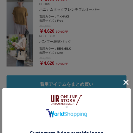
DOORS
ハニカムタックフレンチプルオーバー
着用カラー：
Y.KHAKI
着用サイズ：
Free
￥6,600
￥4,620
30%OFF
RODE SKO
バンブー雑材バッグ
着用カラー：
BEGxBLK
着用サイズ：
One
￥7,700
￥4,620
40%OFF
着用アイテムをまとめ買い
タグ