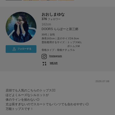
おおしまゆな
376
フォロワー
162cm
DOORS ららぽーと新三郷
30代｜女性
身長162cm｜足のサイズ24.0cm
普段着用するサイズ：
トップスM,L
ボトムスM
フォローする
骨格タイプ：骨格ナチュラル
Instagram
WEAR
2026.07.08
店頭でも人気のこちらのトップス💁‍♀️
ほどよくルーズなシルエットが
体のラインを拾わない◎
丈は長すぎないのでスカートでもパンツでも合わせやすい◎
万能トップスです！