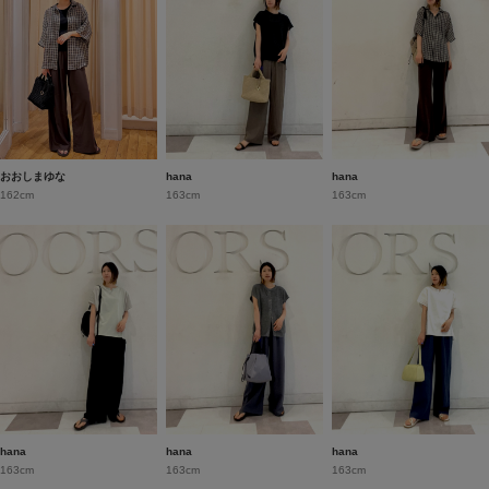
おおしまゆな
hana
hana
162cm
163cm
163cm
hana
hana
hana
163cm
163cm
163cm