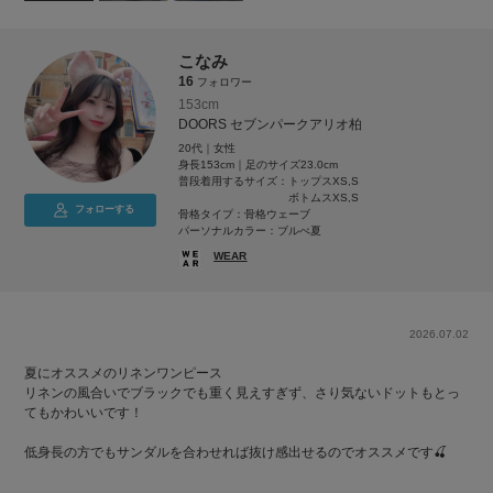
こなみ
16
フォロワー
153cm
DOORS セブンパークアリオ柏
20代｜女性
身長153cm｜足のサイズ23.0cm
普段着用するサイズ：
トップスXS,S
ボトムスXS,S
フォローする
骨格タイプ：骨格ウェーブ
パーソナルカラー：ブルべ夏
WEAR
2026.07.02
夏にオススメのリネンワンピース
リネンの風合いでブラックでも重く見えすぎず、さり気ないドットもとっ
てもかわいいです！
低身長の方でもサンダルを合わせれば抜け感出せるのでオススメです🍒