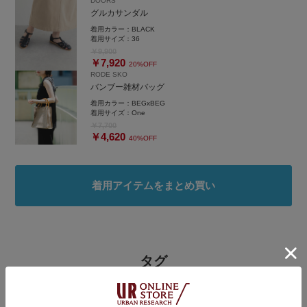
DOORS
グルカサンダル
着用カラー：
BLACK
着用サイズ：
36
￥9,900
￥7,920
20%OFF
RODE SKO
バンブー雑材バッグ
着用カラー：
BEGxBEG
着用サイズ：
One
￥7,700
￥4,620
40%OFF
着用アイテムをまとめ買い
タグ
#RODESKO
#休日スタイル
#私が選ぶセールアイテム26SS