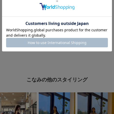
#夏服コーデ
#今日のコーデ
#低身長
#ラクチンコーデ
#ワンピース
#きれいめ
#doors
#アーバンリサーチドアーズ
#URBAN RESEARCH DOORS
#URBAN RESEARCH
#骨格ウェーブ
#ママコーデ
こなみの他のスタイリング