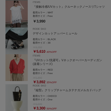
ITEMS
『接触冷感/UVカット』クルーネックノースリTシャツ
着用カラー：
WHT
着用サイズ：
Free
￥3,990
RODE SKO
デザインカットアッパーミュール
着用カラー：
BLACK
着用サイズ：
38
￥9,350
￥5,610
40%OFF
ITEMS
『UVカット/洗濯可』Vネックオーバーカーディガン
(楽着シリーズ)
着用カラー：
RED
着用サイズ：
Free
￥5,990
￥3,892
35%OFF
RODE SKO
『縦型』クリップチャームタテナガメルカドバッグ
着用カラー：
CHOCO
着用サイズ：
One
￥6,600
￥3,300
50%OFF