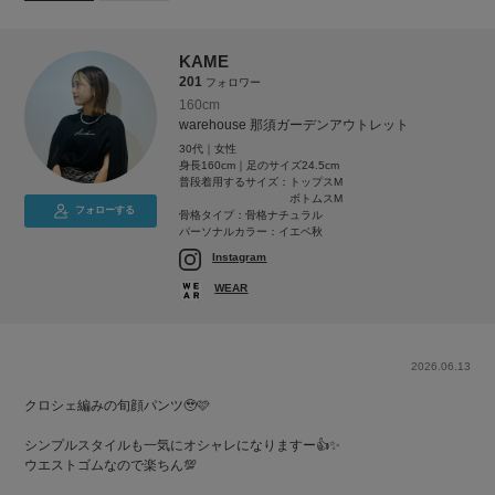
KAME
201
フォロワー
160cm
warehouse 那須ガーデンアウトレット
30代｜女性
身長160cm｜足のサイズ24.5cm
普段着用するサイズ：
トップスM
ボトムスM
フォローする
骨格タイプ：骨格ナチュラル
パーソナルカラー：イエベ秋
Instagram
WEAR
2026.06.13
クロシェ編みの旬顔パンツ🥹🩷
シンプルスタイルも一気にオシャレになりますー👍✨
ウエストゴムなので楽ちん💯