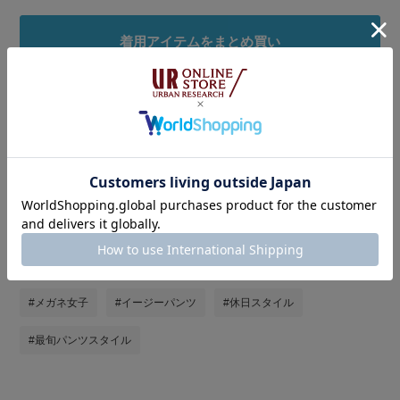
着用アイテムをまとめ買い
タグ
#150cm台コーデ
#senseofplace
#SENSEOFPLACE
#ブルベ冬
#SENSE OF PLACE by URBAN RESEAR
#低身長
#低身長コーデ
#骨格ウェーブ
#低身長女子
#イエベ秋
#メガネ女子
#イージーパンツ
#休日スタイル
#最旬パンツスタイル