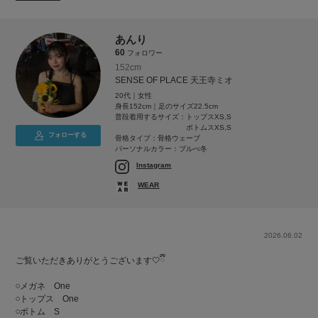
あんり
60
フォロワー
152cm
SENSE OF PLACE 天王寺ミオ
20代｜女性
身長152cm｜足のサイズ22.5cm
普段着用するサイズ：
トップスXS,S
ボトムスXS,S
フォローする
骨格タイプ：骨格ウェーブ
パーソナルカラー：ブルべ冬
Instagram
WEAR
2026.06.02
ご覧いただきありがとうございます🤍ྀི
‪𓏸メガネ One
‪𓏸トップス One
‪𓏸ボトム S