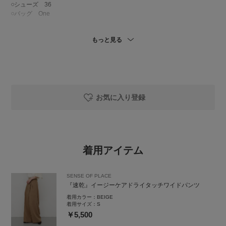
‪𓏸シューズ 36
‪𓏸バッグ One
着用しております ୨୧ .·
もっと見る
毎年定番のトップスです🎐𓂅𓂅︎︎︎
カラー展開が豊富で、シルエットは落ち着いた大人の女性向けで、二の腕
や肩周りもしっかり隠れるので、部分的に気になられる方にもオススメで
す！
ボトムはワイドなシルエットかつハイウエストなので、脚長効果抜群です
お気に入り登録
🥺🌼
お手入れがラクな、夏にピッタリな素材です🎐
低身長さんには少しだけが長いので厚底オススメします🥺
バッグはデザインがとてもお洒落で可愛い巾着型なので、お洋服に合わせ
着用アイテム
やすいです！
お荷物はお財布とお化粧品のみといった少量程度のため、近場のお出かけ
等にオススメです！(><)
SENSE OF PLACE
『速乾』イージーケアドライタッチワイドパンツ
着用カラー：
BEIGE
着用サイズ：
S
￥5,500