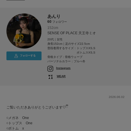
あんり
60
フォロワー
152cm
SENSE OF PLACE 天王寺ミオ
20代｜女性
身長152cm｜足のサイズ22.5cm
普段着用するサイズ：
トップスXS,S
ボトムスXS,S
フォローする
骨格タイプ：骨格ウェーブ
パーソナルカラー：ブルべ冬
Instagram
WEAR
2026.06.02
ご覧いただきありがとうございます🤍ྀི
‪𓏸メガネ One
‪𓏸トップス One
‪𓏸ボトム x