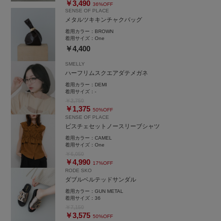
￥3,490
36%OFF
SENSE OF PLACE
メタルツキキンチャクバッグ
着用カラー：
BROWN
着用サイズ：
One
￥4,400
SMELLY
ハーフリムスクエアダテメガネ
着用カラー：
DEMI
着用サイズ：
-
￥2,750
￥1,375
50%OFF
SENSE OF PLACE
ビスチェセットノースリーブシャツ
着用カラー：
CAMEL
着用サイズ：
One
￥6,050
￥4,990
17%OFF
RODE SKO
ダブルベルテッドサンダル
着用カラー：
GUN METAL
着用サイズ：
36
￥7,150
￥3,575
50%OFF