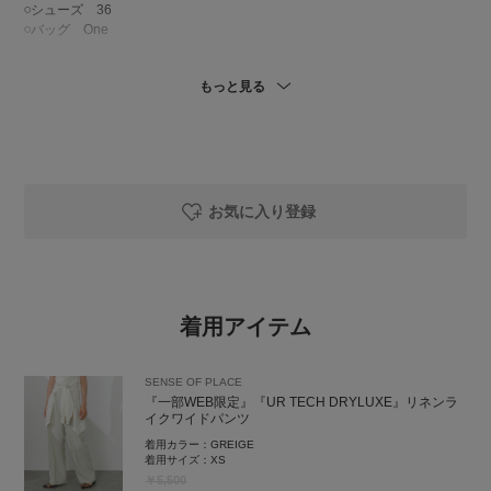
‪𓏸シューズ 36
‪𓏸バッグ One
着用しております ୨୧ .·
もっと見る
昨年大人気だった商品です！！！✩
ビスチェなしでも可愛くて素材感がとても夏っぽく感じるので大人カジュ
アルなコーデになります！
ビスチェありでももちろん可愛くて前後どちらでも使い方は大丈夫です
🙆🏻🩷
お気に入り登録
ボトムは涼しく軽い素材で、リネンライクなのでお洗濯していただいても
シワにもなりにくいです✨
シューズは昨年度ロデスコのサンダルで人気上位だったダブルベルトサン
ダルです✨️
着用アイテム
金具がゴールドなので普通のサンダルよりワンランク上な印象で素材もし
っかりしています！👌🏻´-
SENSE OF PLACE
バッグはデザインがとてもお洒落で可愛い巾着型なので、お洋服に合わせ
『一部WEB限定』『UR TECH DRYLUXE』リネンラ
やすいです！
イクワイドパンツ
お荷物はお財布とお化粧品のみといった少量程度のため、近場のお出かけ
等にオススメです！(><)
着用カラー：
GREIGE
着用サイズ：
XS
￥5,500