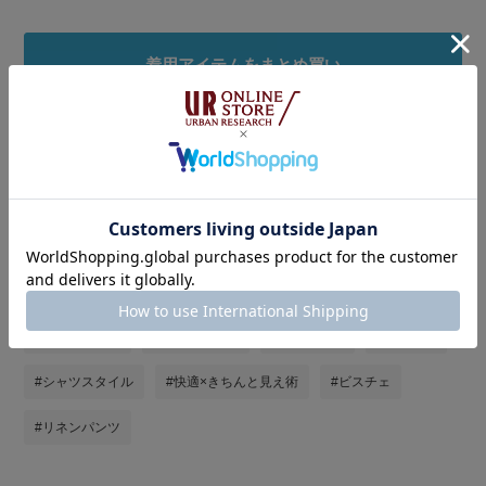
着用アイテムをまとめ買い
タグ
#150cm台コーデ
#SENSEOFPLACE
#senseofplace
#ブルベ冬
#SENSE OF PLACE by URBAN RESEAR
#低身長
#骨格ウェーブ
#低身長コーデ
#低身長女子
#イエベ秋
#シャツスタイル
#快適×きちんと見え術
#ビスチェ
#リネンパンツ