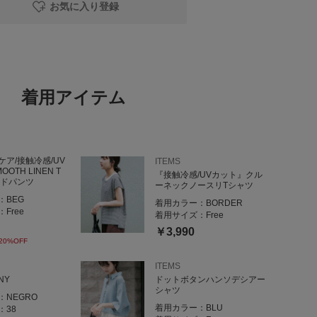
お気に入り登録
アーシャツ》
着て頂けます！
EE》
着用アイテム
る万能アイテム！
UCHワイドパンツ》
ツはさらっとしていて夏でも快適に履いて頂けます✨
も◎
ア/接触冷感/UV
ITEMS
OTH LINEN T
『接触冷感/UVカット』クル
イドパンツ
ーネックノースリTシャツ
：
BEG
着用カラー：
BORDER
：
Free
着用サイズ：
Free
￥3,990
20%OFF
ITEMS
NY
ドットボタンハンソデシアー
シャツ
：
NEGRO
着用カラー：
BLU
：
38