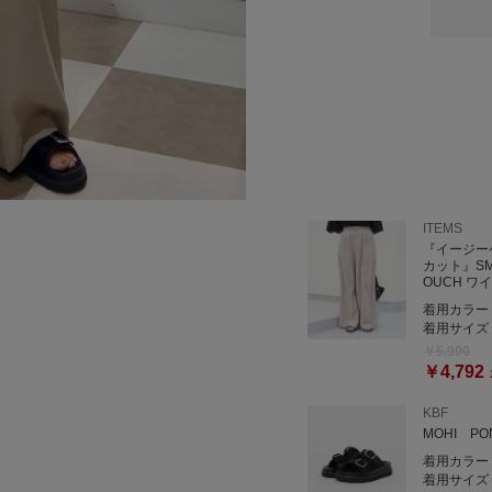
《ドットボタンハンソデシ
形が可愛いシアーシャツ✨
短めの丈感でバランスよく
《クルーネックノースリT
定番アイテムのTシャツ✨
１枚でもインナーにも使え
《SMOOTH LINEN TO
リネンライクなワイドパン
ITEMS
キレイめにもカジュアルに
『イージーケ
カット』SMO
OUCH ワ
着用カラー
着用サイズ
￥5,990
￥4,792
KBF
MOHI PO
着用カラー
着用サイズ