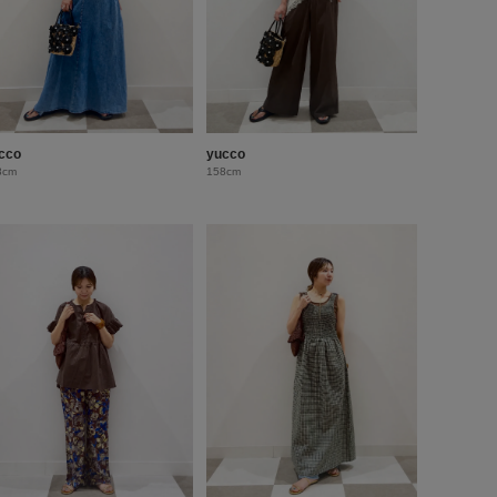
cco
yucco
8cm
158cm