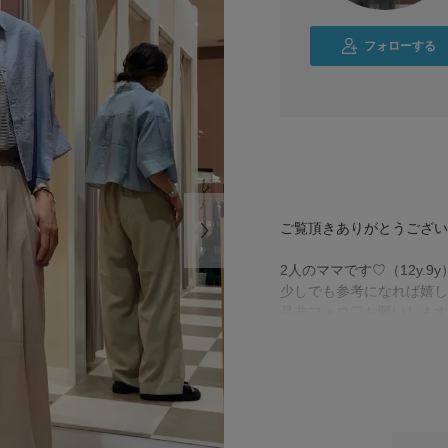
フォローする
ご覧頂きありがとうござい
2人のママです♡（12y.9y
少しでも参考になれば嬉し
是非フォロ♡お願いします
🕴️ 158㎝
普段サイズ M
骨格wave///イエベautumn
👣 23.5㎝〜24㎝