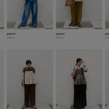
yucco
yucco
yu
158cm
158cm
15