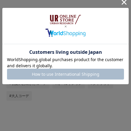
タグ
#st2605
#お出かけコーデ
#休日スタイル
#URBANRESEARCH
#アーバンリサーチ
#何度でも着たいスタメン服
#ブラックコーデ
#夏の快適服
#暑い
#夏服コーデ
#おでかけコーデ
#初夏のお出かけコーデ
#オールインワン
#ジャケット
#大人コーデ