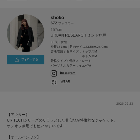
shoko
672
フォロワー
157cm
URBAN RESEARCH ミント神戸
30代｜女性
身長157cm｜足のサイズ23.5cm,24.0cm
普段着用するサイズ：
トップスM
ボトムスM
フォローする
骨格タイプ：骨格ストレート
パーソナルカラー：イエベ秋
Instagram
WEAR
2026.05.23
【アウター】
UR TECHシリーズのサラッとした着心地が特徴的なジャケット。
オンオフ兼用でも使いやすいです！
【オールインワン】