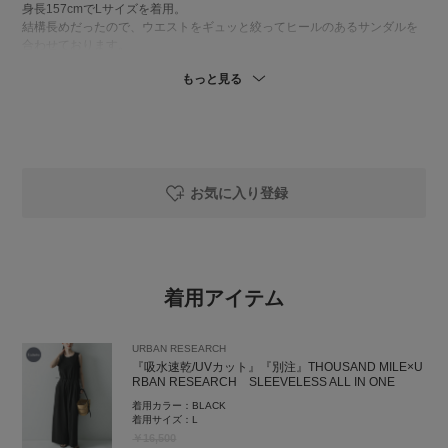
身長157cmでLサイズを着用。
結構長めだったので、ウエストをギュッと絞ってヒールのあるサンダルを
合わせております。
サラッと肌離れの良い生地感で、真夏にお勧めです◎
もっと見る
WEAR @shokoiii
Instagram @___shoko31
------------------------------------------------------------------
お気に入り登録
URBANRESEARCHミント神戸店
公式LINE @660eapjx
商品の詳細や在庫状況等につきましても是非
お気軽にお問い合わせくださいませ。
着用アイテム
また、アーバンリサーチのオンラインの商品が
店舗に取り寄せ・取り置きが可能なサービス
URBAN RESEARCH
【トリおけーる】も是非ご利用下さい！
『吸水速乾/UVカット』『別注』THOUSAND MILE×U
RBAN RESEARCH SLEEVELESS ALL IN ONE
URBAN RESEARCH ミント神戸店
TEL 050-2017-9117
着用カラー：
BLACK
着用サイズ：
L
￥16,500