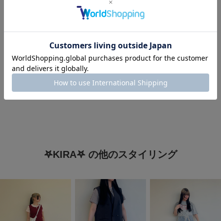
#旅行コーデ
#ピクニックコーデ
#暑い
#ブラウス
#ブラウスコーデ
#チュニック
#シンプルコーデ
#ブルベ夏
#158cmコーデ
#骨格ストレート
#10代
#20代
𖤐KIRA𖤐 の他のスタイリング