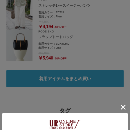
ITEMS
ストレッチレースイージーパンツ
着用カラー：
ECRU
着用サイズ：
Free
￥6,990
￥4,194
40%OFF
RODE SKO
フラップトートバッグ
着用カラー：
BLKxCML
着用サイズ：
One
￥9,900
￥5,940
40%OFF
着用アイテムをまとめ買い
タグ
#ITEMS URBANRESEARCH
#シャツ着こなし術