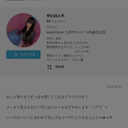
𖤐KIRA𖤐
34
フォロワー
158cm
warehouse 三井ｱｳﾄﾚｯﾄﾊﾟｰｸ札幌北広島
20代｜女性
身長158cm｜足のサイズ23.5cm
普段着用するサイズ：
トップスM
ボトムスM
フォローする
骨格タイプ：骨格ストレート
パーソナルカラー：ブルべ夏
WEAR
2026.05.31
おしり周りまですっぽり隠してくれるブラウスです！
スッキリ見えさせたい方にはベルトをおすすめします！！(^^)⌒☆
レースのパンツと合わせて涼しげなコーデにしてみました☆ᯓ★ᯓ‎𖤐