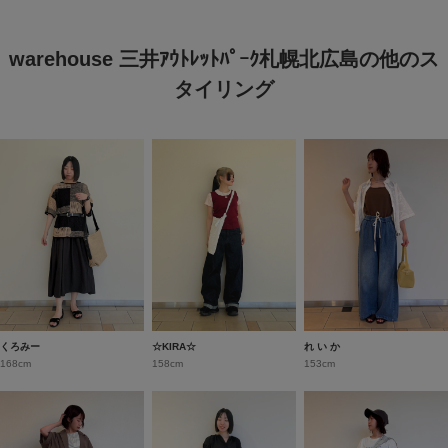
warehouse 三井ｱｳﾄﾚｯﾄﾊﾟｰｸ札幌北広島の他のス
タイリング
くろみー
‪☆KIRA‪☆
れ い か
168cm
158cm
153cm