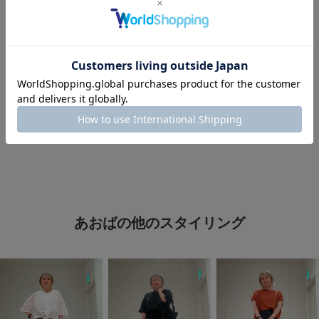
#ママファッション
#低身長コーデ
#骨ストコーデ
#お出かけコーデ
#休日スタイル
#暑い
#夏の快適服
#サンダル
#最旬パンツ×サンダル
#シンプルコーデ
#リラックススタイル
#大人可愛い
あおばの他のスタイリング