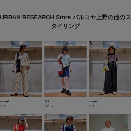
URBAN RESEARCH Store パルコヤ上野の他のス
タイリング
asami
ｶﾅｺ
asami
164cm
162cm
164cm