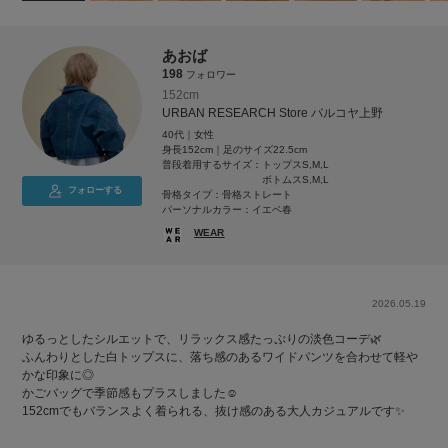
あおば
198
フォロワー
152cm
URBAN RESEARCH Store パルコヤ上野
40代｜女性
身長152cm｜足のサイズ22.5cm
普段着用するサイズ：
トップスS,M,L
ボトムスS,M,L
フォローする
骨格タイプ：骨格ストレート
パーソナルカラー：イエベ春
WEAR
2026.05.19
ゆるっとしたシルエットで、リラックス感たっぷりの淡色コーデ🌿
ふんわりとした白トップスに、落ち感のあるワイドパンツを合わせて軽や
かな印象に◎
かごバッグで季節感もプラスしました☺️
152cmでもバランスよく着られる、抜け感のある大人カジュアルです✨