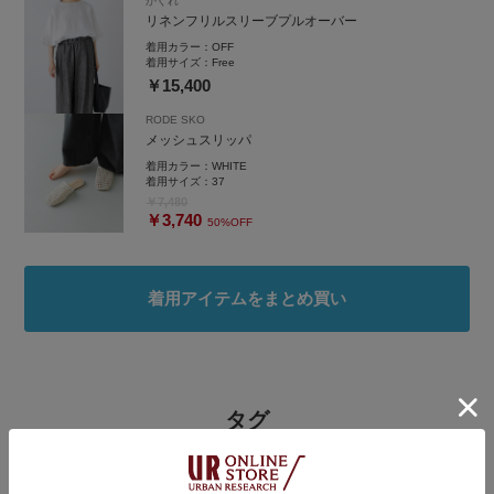
かぐれ
リネンフリルスリーブプルオーバー
着用カラー：
OFF
着用サイズ：
Free
￥15,400
RODE SKO
メッシュスリッパ
着用カラー：
WHITE
着用サイズ：
37
￥7,480
￥3,740
50%OFF
着用アイテムをまとめ買い
タグ
#初夏のリラックススタイル
#大人カジュアルコーデ
#着痩せ