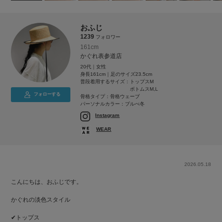
おふじ
1239
フォロワー
161cm
かぐれ表参道店
20代｜女性
身長161cm｜足のサイズ23.5cm
普段着用するサイズ：
トップスM
ボトムスM,L
フォローする
骨格タイプ：骨格ウェーブ
パーソナルカラー：ブルべ冬
Instagram
WEAR
2026.05.18
こんにちは、おふじです。
かぐれの淡色スタイル
✔トップス