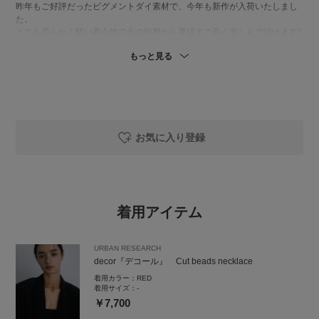
昨年もご好評だったピグメントダイ素材で、今年も新作が入荷いたしまし
た。
とても柔らかく軽い着心地で今の時期から夏場まで長く楽しんで頂けます^
^
もっと見る
爽やかなカラーと身頃に入ったピンタックデザインが素敵で、1枚で様にな
るブラウスです！
冷房対策の羽織としてもおすすめです◎
✔パンツ
昨年もご好評だったピグメントダイ素材で、今年も新作が入荷いたしまし
た。
お気に入り登録
とても柔らかく軽い着心地で今の時期から夏場まで長く楽しんで頂けます^
^
爽やかなカラーと身頃に入ったピンタックデザインが素敵で、1枚で様にな
るブラウスです！
冷房対策の羽織としてもおすすめです◎
着用アイテム
-----
URBAN RESEARCH
気になるアイテムやスタイリングは
decor『デコール』 Cut beads necklace
ぜひ♡マークでお気に入り登録を◎
あとで見返しやすくなります。
着用カラー：
RED
また、【おふじ】のフォローもぜひお願いします
着用サイズ：
-
￥7,700