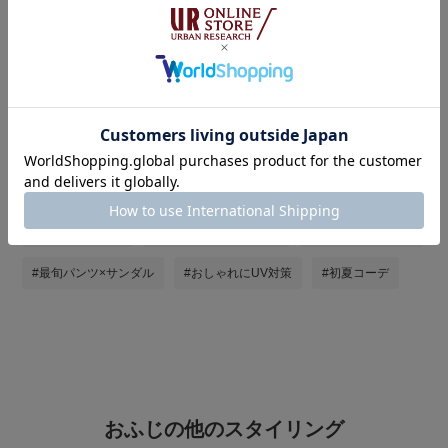
タグ
#最旬パンツスタイル
#st2605
#ピクニックコーデ
#初夏のサンダルコーデ
#夏小物で旬顔コーデ
#やや暑い
#夏の快適服
#帰省コーデ
#初夏のリラックススタイル
#お出かけコーデ
#初夏のおでかけコーデ
#シャツ着こなし術
#最旬パンツ×サンダル
#おしゃれにUV対策
#初夏コーデ
おふじの他のスタイリング