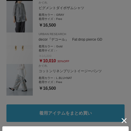
かぐれ
----
ピグメントダイボザムシャツ
instagramも良かったらのぞきにきてくださいね。
着用カラー：
GRAY
アカウント名 ofuji.ga_ です♡
着用サイズ：
Free
コメント欄やＤＭでお問い合わせ頂きますと返信させて頂きます^ ^
￥16,500
URBAN RESEARCH
decor『デコール』 Fat drop pierce GD
着用カラー：
Gold
着用サイズ：
-
￥14,300
￥10,010
30%OFF
かぐれ
コットンリネンプリントイージーパンツ
着用カラー：
L.BLU×NAT
着用サイズ：
Free
￥16,500
着用アイテムをまとめ買い