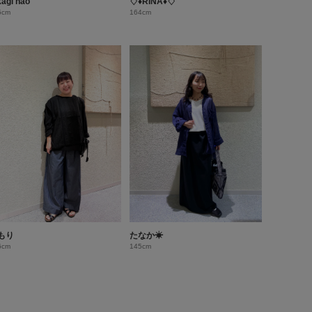
kagi nao
♢♦︎RINA♦︎♢
5cm
164cm
もり
たなか☀︎
6cm
145cm