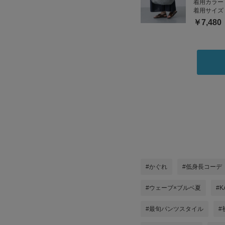
着用カラー
着用サイズ
￥7,480
#かぐれ
#低身長コーデ
#ウェーブ×ブルベ夏
#K
#最旬パンツスタイル
#