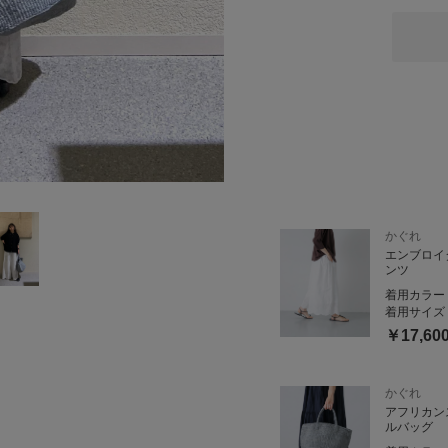
スカート感覚で履ける1着
白ですがペチコート付きな
透け感も気にならず安心。
同系色の糸で刺繍が施され
甘くなりすぎないのも嬉し
145cmだと、ウエストで
ぐっとハイウエストで履く
〜 〜 〜
【低身長でも幼く見えない
甘さ控えめのカジュアルコ
かぐれ
フォローしておくと、さっ
エンブロイ
ンツ
着用カラー
着用サイズ
￥17,60
かぐれ
アフリカン
ルバッグ