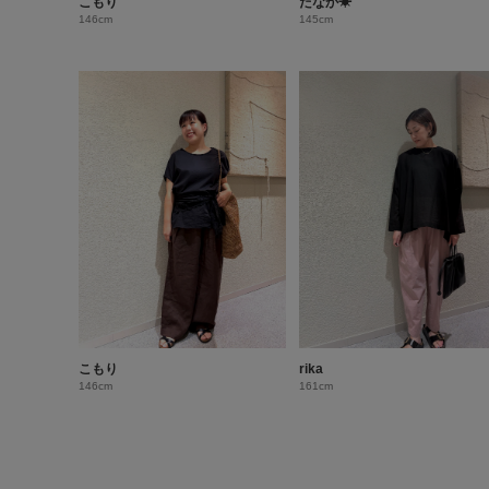
こもり
たなか☀︎
146cm
145cm
こもり
rika
146cm
161cm