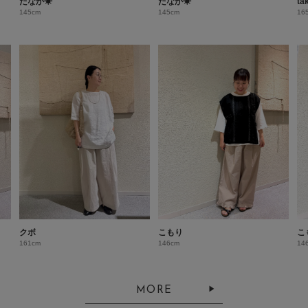
たなか☀︎
たなか☀︎
ta
145cm
145cm
16
クボ
こもり
こ
161cm
146cm
14
MORE