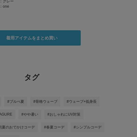
：
グレー
：
one
着用アイテムをまとめ買い
タグ
#ブルべ夏
#骨格ウェーブ
#ウェーブ×低身長
AGURE
#やや暑い
#おしゃれにUV対策
初夏のおでかけコーデ
#春夏コーデ
#シンプルコーデ