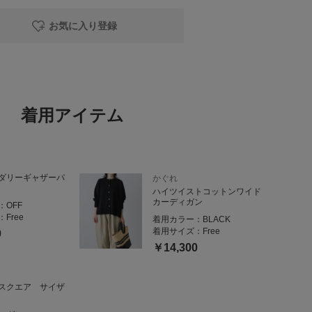
です𓆸
お気に入り登録
ので
ていて、
いポイントです♩
1折りするか
と良いくらいの丈感になりました。
着用アイテム
着こなし】
ーデを発信中
と見返せます◎
ダリーギャザーパ
かぐれ
ハイツイストコットンワイド
カーディガン
：
OFF
：
Free
着用カラー：
BLACK
着用サイズ：
Free
0
￥14,300
スクエア サイザ