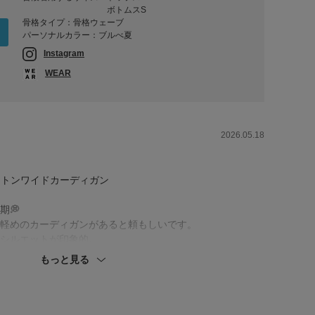
ボトムスS
骨格タイプ：骨格ウェーブ
パーソナルカラー：ブルべ夏
Instagram
WEAR
2026.05.18
ットンワイドカーディガン
期💭
軽めのカーディガンがあると頼もしいです。
シルエットが印象的。
ドが開いているので
もっと見る
じは気になりませんでした◎
ーギャザーパンツ
なりすぎず、