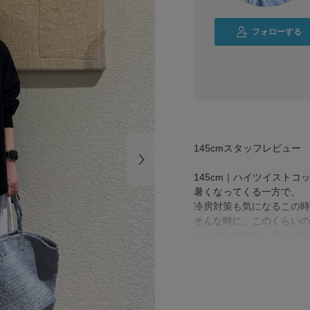
フォローする
145cmスタッフレビュー
145cm｜ハイツイストコ
暑くなってくる一方で、
冷房対策も気になるこの時
そんな時に、このくらいの
シンプルですが、ワイドな
前見頃はやや短めで、サイ
背が低くても着られてる感
145cm｜エンブロイダリ
パンツだけどカジュアルに