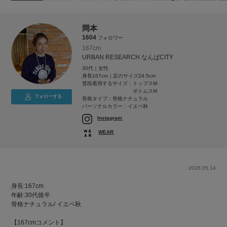
岡本
1604
フォロワー
167cm
URBAN RESEARCH なんばCITY
30代｜女性
身長167cm｜足のサイズ24.5cm
普段着用するサイズ：
トップスM
ボトムスM
フォローする
骨格タイプ：骨格ナチュラル
パーソナルカラー：イエベ秋
Instagram
WEAR
2026.05.14
身長:167cm
年齢:30代後半
骨格ナチュラル/ イエベ秋
【167cmコメント】