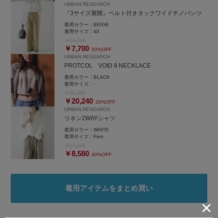
URBAN RESEARCH
＊コーデが可愛いと思ったら、
『3サイズ展開』ベルト付きタックワイドチノパンツ
ぜひプロフィールからフォローして頂けると嬉しいです✨
着用カラー：
BEIGE
＊何か気になることがあれば下記へ
着用サイズ：
40
お気軽にお問合せください😊
￥15,400
￥7,700
50%OFF
URBAN RESEARCH
岡本インスタ
PROTCOL VOID 8 NECKLACE
@ai_okmt14
着用カラー：
BLACK
URなんばCITY店
着用サイズ：
-
050-2017-9044
￥25,300
￥20,240
20%OFF
URBAN RESEARCH
リネン2WAYシャツ
着用カラー：
WHITE
着用サイズ：
Free
￥14,300
￥8,580
40%OFF
着用アイテムをまとめ買い