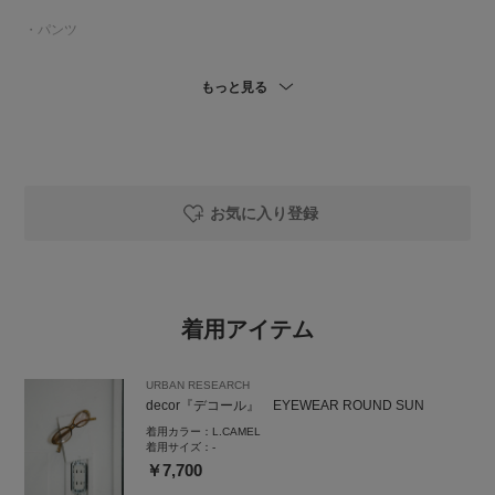
・パンツ
ゆるっと着たい気分だったので、
もっと見る
40を履いています。
ウエストはかなり大きいので
付属のベルトでギュッと絞って履いています。
年中通して履けるチノ素材で
太すぎないシルエットで足がキレイに見えるので
お気に入り登録
お店でも人気のパンツです！
・サンダル
URなんばCITY店で5/20まで、
着用アイテム
モアバリで販売しているUGGです！
お取り置きも可能ですので、
URBAN RESEARCH
気になる方は店舗へお問い合わせください！
decor『デコール』 EYEWEAR ROUND SUN
着用カラー：
L.CAMEL
着用サイズ：
-
￥7,700