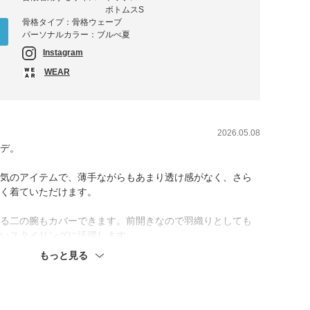
ボトムスS
骨格タイプ：骨格ウェーブ
パーソナルカラー：ブルべ夏
Instagram
WEAR
2026.05.08
デ。
気のアイテムで、薄手ながらもあまり透け感がなく、さら
く着ていただけます。
る二の腕もカバーできます。前開きなので羽織りとしても
いスタイリングに活躍します。
もっと見る