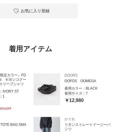
お気に入り登録
着用アイテム
B限定カラー』FO
DOORS
ON ギボシコクー
OOFOS OOMEGA
スリーブシャツ
着用カラー：
BLACK
：
IVORY ST
着用サイズ：
7
：
1
￥12,980
40%OFF
かぐれ
TOTE BAG SMA
リネンストレートイージーパ
ンツ