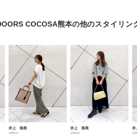
DOORS COCOSA熊本の他のスタイリン
井上 裕美
井上 裕美
井
158cm
158cm
15