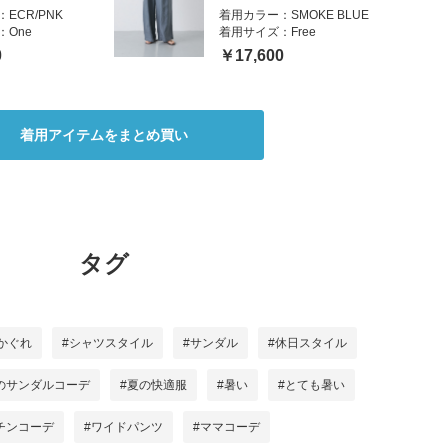
：
ECR/PNK
着用カラー：
SMOKE BLUE
：
One
着用サイズ：
Free
0
￥17,600
着用アイテムをまとめ買い
タグ
かぐれ
#シャツスタイル
#サンダル
#休日スタイル
のサンダルコーデ
#夏の快適服
#暑い
#とても暑い
チンコーデ
#ワイドパンツ
#ママコーデ