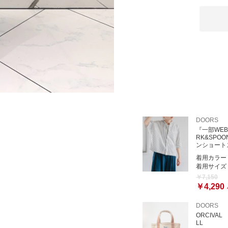
DOORS
『一部WE
RK&SPO
ンショート
着用カラー
着用サイズ
￥7,150
￥4,290
DOORS
ORCIVAL 
LL