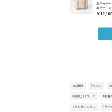
着用カラー
着用サイズ
￥12,10
#st2605
#リネン
#
#お出かけコーデ
#初夏
#大人カジュアル
#ラク