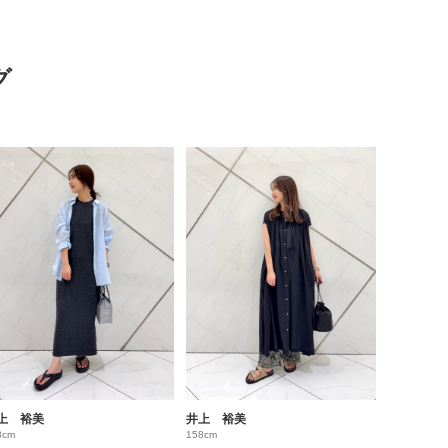
グ
上 裕美
井上 裕美
8cm
158cm