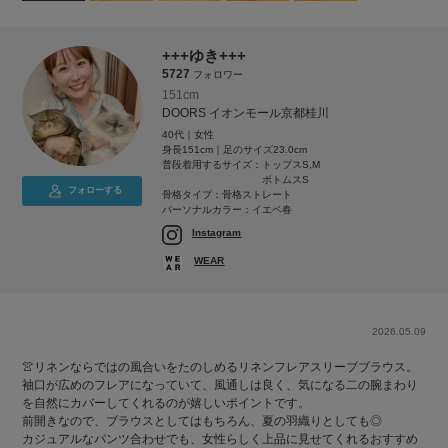
+++ゆき+++
5727
フォロワー
151cm
DOORS イオンモール京都桂川
40代｜女性
身長151cm｜足のサイズ23.0cm
普段着用するサイズ：
トップスS,M
ボトムスS
フォローする
骨格タイプ：骨格ストレート
パーソナルカラー：イエベ春
Instagram
WEAR
2026.05.09
👚リネンならではの風合いをたのしめるリネンフレアスリーブブラウス。
袖口が広めのフレアになっていて、風通しは良く、気になる二の腕まわり
を自然にカバーしてくれるのが嬉しいポイントです。
前開きなので、ブラウスとしてはもちろん、夏の羽織りとしても◎
カジュアルなパンツ合わせでも、女性らしく上品に見せてくれるおすすめ