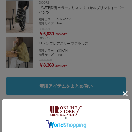
DOORS
『WEB限定カラー』リネンリヨセルプリントイージー
パンツ
着用カラー：
BLK×GRY
着用サイズ：
Free
￥9,900
￥6,930
30%OFF
DOORS
リネンフレアスリーブブラウス
着用カラー：
Y.KHAKI
着用サイズ：
Free
￥10,450
￥8,360
20%OFF
着用アイテムをまとめ買い
タグ