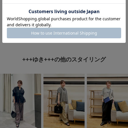
#150cm台コーデ
#40代ファッション
#st2605
#シャツ着こなし術
+++ゆき+++の他のスタイリング