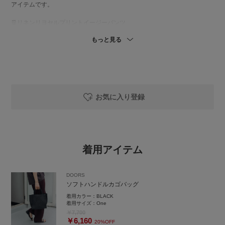
アイテムです。
👖リネンリヨセルプリントイージーパンツ
モノトーンベースなので、普段あまり柄を選ばない方でも取り入れやすい
もっと見る
柄のパンツ。
シンプルなトップスに合わせるだけで、スタイリングが完成です！
ワイドすぎず、脚のラインを拾いにくいシルエットです。
シンプルな服が多いけど、少し雰囲気を変えたい方にもちょうどいい一本
です♪
私はウエストひとつ折りでいいぐらいの着丈です。（151cm）
お気に入り登録
👜 ソフトハンドルカゴバッグ
しっかりマチがあるのでたくさん荷物を入れられ、ちゃんと自立してくれ
ます。
ペットボトルや日傘もちゃんと入れられます♪
着用アイテム
👡ダブルベルトプラットフォームサンダル
楽ちんな履き心地、厚みのあるソールで安定感があって、フラットすぎな
いからスタイルも少し底上げしてくれます！
DOORS
夏っぽい素材感なので重たく見えません♪
ソフトハンドルカゴバッグ
instgram
着用カラー：
BLACK
着用サイズ：
One
￥7,700
￥6,160
20%OFF