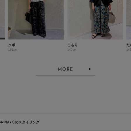
クボ
こもり
た
161cm
146cm
14
MORE
♦︎RINA♦︎♢のスタイリング