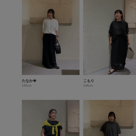
たなか☀︎
こもり
145cm
146cm