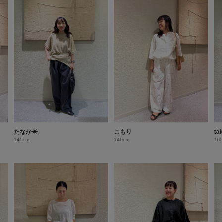
たなか☀︎
こもり
ta
145cm
146cm
16