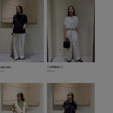
kagi nao
♢♦︎RINA♦︎♢
5cm
164cm