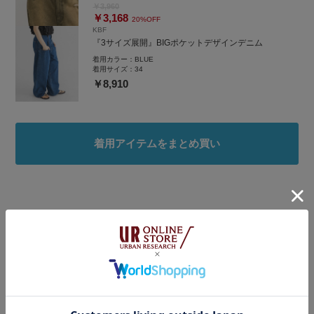
￥3,960
￥3,168
20%OFF
KBF
『3サイズ展開』BIGポケットデザインデニム
着用カラー：
BLUE
着用サイズ：
34
￥8,910
着用アイテムをまとめ買い
タグ
#ママコーデ
#低身長コーデ
#休日コーデ
#シンプルスタイル
#大人可愛い
#春夏コーデ