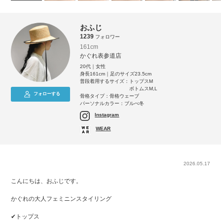
おふじ
1239
フォロワー
161cm
かぐれ表参道店
20代｜女性
身長161cm｜足のサイズ23.5cm
普段着用するサイズ：
トップスM
ボトムスM,L
フォローする
骨格タイプ：骨格ウェーブ
パーソナルカラー：ブルべ冬
Instagram
WEAR
2026.05.17
こんにちは、おふじです。
かぐれの大人フェミニンスタイリング
✔トップス