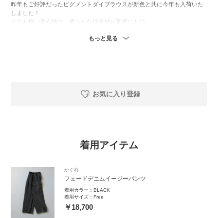
昨年もご好評だったピグメントダイブラウスが新色と共に今年も入荷いた
しました！
とても軽い着心地で、柔らかな綿素材が真夏にも◎
ムラ感のある表情感が素敵で、1枚で様になるブラウスです^^
もっと見る
✔パンツ
かぐれの定番デニムパンツ。
適度に厚みと柔らかさのあるデニムは1年中万能にお使い頂けます！
ウエストタックで、ゆとりのあるシルエットながらも洗練されたスタイル
に◎
お気に入り登録
-----
気になるアイテムやスタイリングは
ぜひ♡マークでお気に入り登録を◎
着用アイテム
あとで見返しやすくなります。
また、【おふじ】のフォローもぜひお願いします
かぐれ
フェードデニムイージーパンツ
----
着用カラー：
BLACK
instagramも良かったらのぞきにきてくださいね。
着用サイズ：
Free
アカウント名 ofuji.ga_ です♡
￥18,700
コメント欄やＤＭでお問い合わせ頂きますと返信させて頂きます^ ^