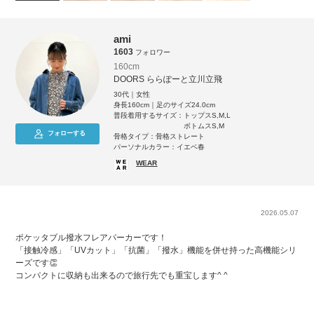
ami
1603
フォロワー
160cm
DOORS ららぽーと立川立飛
30代｜女性
身長160cm｜足のサイズ24.0cm
普段着用するサイズ：
トップスS,M,L
ボトムスS,M
フォローする
骨格タイプ：骨格ストレート
パーソナルカラー：イエベ春
WEAR
2026.05.07
ポケッタブル撥水フレアパーカーです！
「接触冷感」「UVカット」「抗菌」「撥水」機能を併せ持った高機能シリ
ーズです👏
コンパクトに収納も出来るので旅行先でも重宝します^ ^