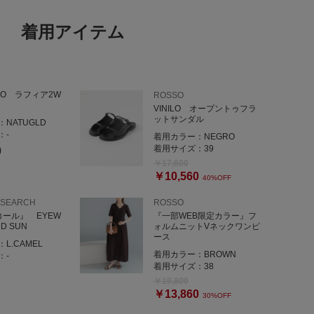
着用アイテム
ORO ラフィア2W
ROSSO
VINILO オープントゥフラ
ットサンダル
：
NATUGLD
：
-
着用カラー：
NEGRO
着用サイズ：
39
0
￥17,600
￥10,560
40%OFF
ESEARCH
ROSSO
デコール』 EYEW
『一部WEB限定カラー』フ
D SUN
ォルムニットVネックワンピ
ース
：
L.CAMEL
着用カラー：
BROWN
：
-
着用サイズ：
38
￥19,800
￥13,860
30%OFF