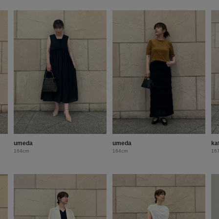
umeda
umeda
ka
164cm
164cm
16