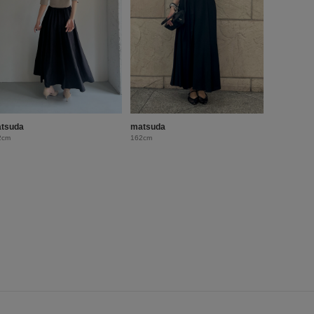
tsuda
matsuda
2cm
162cm