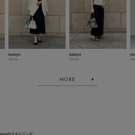
katayo
katayo
ma
167cm
167cm
16
MORE
atayoのスタイリング