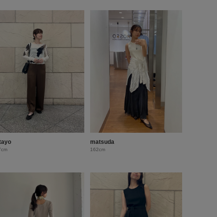
tayo
matsuda
7cm
162cm