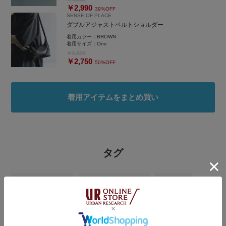
￥2,990
39%OFF
SENSE OF PLACE
ダブルアジャストベルトショルダー
着用カラー：
BROWN
着用サイズ：
One
￥5,500
￥2,750
50%OFF
着用アイテムをまとめ買い
タグ
#SENSEOFPLACE
#URBAN RESEARCH
#夏コーデ
#レイヤードスタイル
#シャツスタイル
#シャツ
#ポロシャツ
#スラックス
#ワイドパンツ
#キレイめ