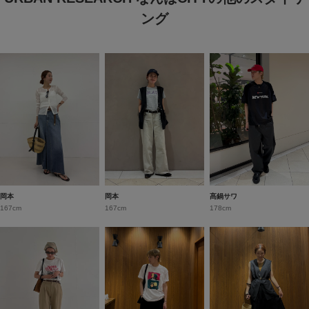
ング
岡本
岡本
髙鍋サワ
167cm
167cm
178cm