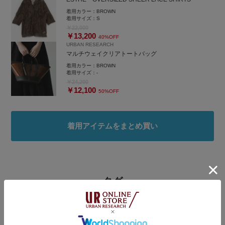
着用カラー：
BROWN
着用サイズ：
S
￥22,000
￥13,200
40%OFF
URBAN RESEARCH
マルチウェイクリアトートバッグ
着用カラー：
BROWN
着用サイズ：
-
￥24,200
￥12,100
50%OFF
着用アイテムをまとめ買い
タグ
#ESTHE
#チノパン
#レース
#レーストップス