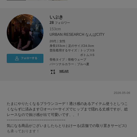
いぶき
28
フォロワー
153cm
URBAN RESEARCH なんばCITY
20代｜女性
身長153cm｜足のサイズ24.0cm
普段着用するサイズ：
トップスS
ボトムスS
フォローする
骨格タイプ：骨格ウェーブ
パーソナルカラー：ブルべ夏
WEAR
2026.05.06
たまにやりたくなるブラウンコーデ！透け感のあるアイテム使うとしつこ
くならずに済みます◎オーバーサイズでヒップまで隠れる丈感ですが、総
レースなので抜け感が出て可愛いです、、！
ｰｰｰｰｰｰｰｰｰｰｰｰｰｰｰｰｰｰｰｰｰｰｰｰｰｰｰｰｰｰｰｰ
気になる商品がございましたらとりおけーる(店舗での取り置きサービス)
も承っております！