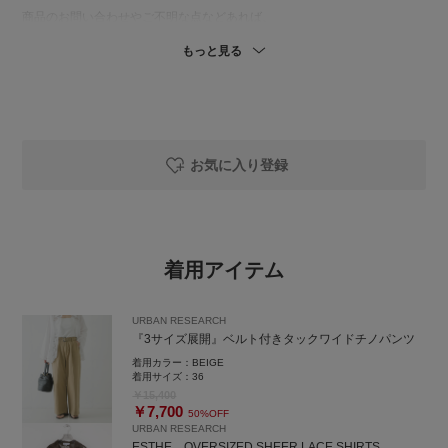
商品のお問い合わせやご不明な点などあれば、
いつでもご連絡下さいませ！
もっと見る
〒542-0076
大阪府大阪市中央区難波5-1-60 なんばCITY 本館B1F
TEL：050-2017-9044
営業時間：11:00〜21:00
定休日：不定休
お気に入り登録
instagram→@ibukizm
着用アイテム
URBAN RESEARCH
『3サイズ展開』ベルト付きタックワイドチノパンツ
着用カラー：
BEIGE
着用サイズ：
36
￥15,400
￥7,700
50%OFF
URBAN RESEARCH
ESTHE OVERSIZED SHEER LACE SHIRTS