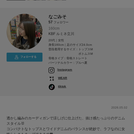
なごみそ
57
フォロワー
160cm
KBF ルミネ立川
20代｜女性
身長160cm｜足のサイズ24.0cm
普段着用するサイズ：
トップスM
ボトムスM
フォローする
骨格タイプ：骨格ストレート
パーソナルカラー：ブルべ夏
Instagram
WEAR
tiktok
2026.05.02
透かし編みのカーディガンで涼しげに仕上げた、抜け感たっぷりのデニム
スタイル🐰
コンパクトなトップスとワイドデニムのバランスが絶妙で、ラフなのに女