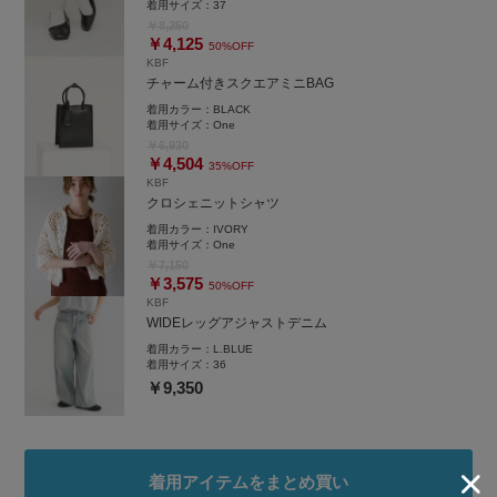
着用サイズ：
37
￥8,250
￥4,125
50%OFF
KBF
チャーム付きスクエアミニBAG
着用カラー：
BLACK
着用サイズ：
One
￥6,930
￥4,504
35%OFF
KBF
クロシェニットシャツ
着用カラー：
IVORY
着用サイズ：
One
￥7,150
￥3,575
50%OFF
KBF
WIDEレッグアジャストデニム
着用カラー：
L.BLUE
着用サイズ：
36
￥9,350
着用アイテムをまとめ買い