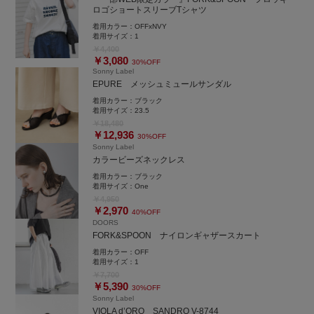
LINEのお友達追加が可能です。
ロゴショートスリーブTシャツ
着用カラー：
OFFxNVY
着用サイズ：
1
￥4,400
￥3,080
30%OFF
Sonny Label
EPURE メッシュミュールサンダル
着用カラー：
ブラック
着用サイズ：
23.5
￥18,480
￥12,936
30%OFF
Sonny Label
カラービーズネックレス
着用カラー：
ブラック
着用サイズ：
One
￥4,950
￥2,970
40%OFF
DOORS
FORK&SPOON ナイロンギャザースカート
着用カラー：
OFF
着用サイズ：
1
￥7,700
￥5,390
30%OFF
Sonny Label
VIOLA d’ORO SANDRO V-8744