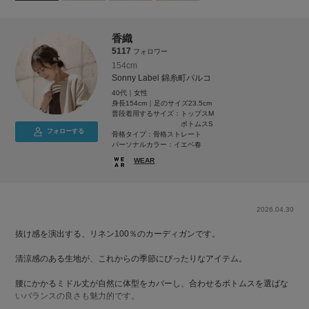
香織
5117
フォロワー
154cm
Sonny Label 錦糸町パルコ
40代｜女性
身長154cm｜足のサイズ23.5cm
普段着用するサイズ：
トップスM
ボトムスS
フォローする
骨格タイプ：骨格ストレート
パーソナルカラー：イエベ春
WEAR
2026.04.30
抜け感を演出する、リネン100％のカーディガンです。
清涼感のある生地が、これからの季節にぴったりなアイテム。
腰にかかるミドル丈が自然に体型をカバーし、合わせるボトムスを選ばな
いバランスの良さも魅力的です。