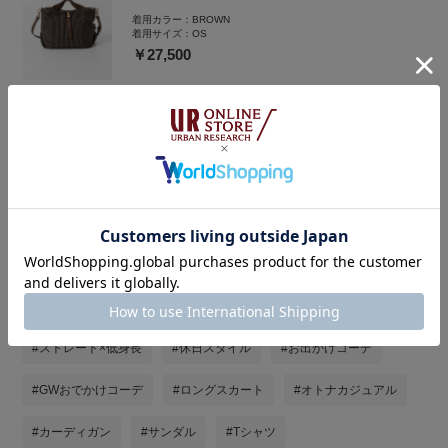
着用カラー：
BROWN
着用サイズ：
OS
￥27,500
着用アイテムをまとめ買い
タグ
#旅行コーデ
#骨格ストレート
#st2604
#大人カジュアル
#ストレート×低身長
#休日スタイル
#お出かけコーデ
#GWおでかけコーデ
#ロングスカート
#オトナカジュアル
#カーディガン
#サンダル
#Tシャツ