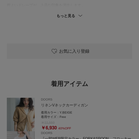
程よいドレープが、上品な印象を演出します。
もっと見る
気温調節や日除け対策として長く活躍する一枚です。
今回は、ボリュームスカートを合わせた大人カジュアルコーディネート。
プリントTシャツをアクセントにしてみました。
ぜひ、お試しください！
お気に入り登録
============================
商品の詳細や在庫状況等につきましても
お気軽にお問い合わせください。
着用アイテム
URBAN RESEARCH Sonny Label 錦糸町パルコ店
東京都墨田区江東橋4-27-14 パルコ2F
TEL：050-2017-9276
DOORS
営業時間：10:30〜21:00
リネンVネックカーディガン
ーーーーーーーーーーーーーーーーーー
着用カラー：
Y.BEIGE
商品についてのお問い合わせやコーディネートのご相談など、お気軽にLIN
着用サイズ：
Free
Eでご連絡ください。
￥11,550
￥6,930
40%OFF
DOORS
『@845nacxx』で検索すると
『一部WEB限定カラー』FORK&SPOON フロッキー