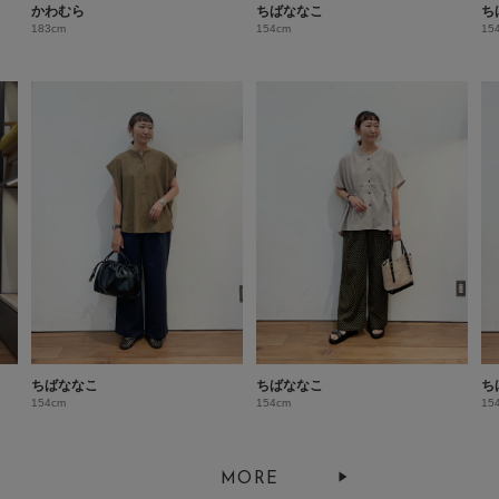
かわむら
ちばななこ
ち
183cm
154cm
15
ちばななこ
ちばななこ
ち
154cm
154cm
15
MORE