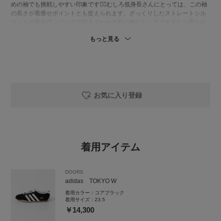
めの袖でも挑戦しやすい印象です🙂‍↕️むしろ低身長さんにとっては、この袖
の長さが着痩せポイントとも捉えられます。ざっくりしたストレートシル
エットの長めワンピースで肘までかかる程の袖だと、ラフすぎたり着られ
てる感も出やすかったり、シルエットの相性に悩みますが、このワンピな
もっと見る
らその悩みも解決してくれます✨
instgram
お気に入り登録
着用アイテム
DOORS
adidas TOKYO W
着用カラー：
コアブラック
着用サイズ：
23.5
￥14,300