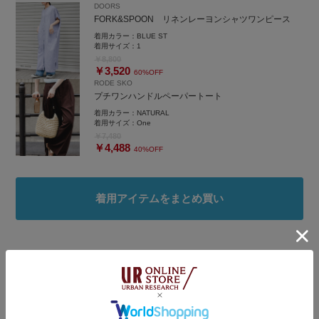
DOORS
FORK&SPOON リネンレーヨンシャツワンピース
着用カラー：
BLUE ST
着用サイズ：
1
￥8,800
￥3,520
60%OFF
RODE SKO
プチワンハンドルペーパートート
着用カラー：
NATURAL
着用サイズ：
One
￥7,480
￥4,488
40%OFF
着用アイテムをまとめ買い
タグ
#低身長コーデ
#骨格ストレート
#ストレート×イエベ秋