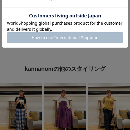
#ストレート×ブルベ冬
#FORK&SPOON
#暑い
#ワンピース
#春夏コーデ
#シンプルコーデ
kannanomの他のスタイリング