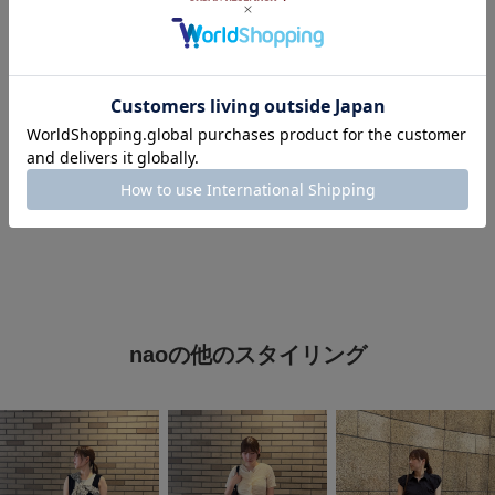
#SENSEOFPLACE
#センスオブプレイス
#GWおでかけコーデ
#旅行コーデ
#休日コーデ
#骨格ストレート
#カジュアルコーデ
#春らんまんコーデ日和
#デニム
#最旬パンツスタイル
#ストレート×カジュアル
naoの他のスタイリング