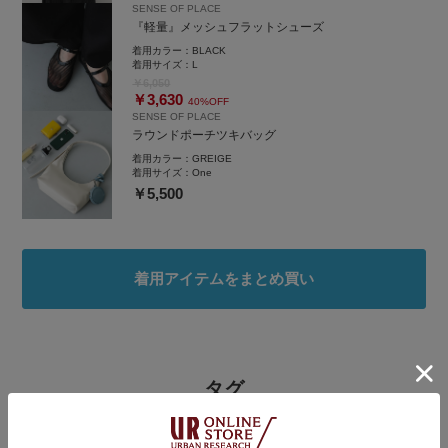
SENSE OF PLACE
『軽量』メッシュフラットシューズ
着用カラー：
BLACK
着用サイズ：
L
￥6,050
￥3,630
40%OFF
SENSE OF PLACE
ラウンドポーチツキバッグ
着用カラー：
GREIGE
着用サイズ：
One
￥5,500
着用アイテムをまとめ買い
タグ
#休日スタイル
#帰省コーデ
#やや暑い