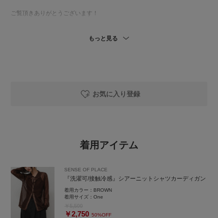
ご覧頂きありがとうございます！
半袖はまだ早いし長袖は暑い！そんな日におすすめのカジュアルコーデで
もっと見る
す🤍
トップスはシアーになっていてとても涼しいです🌼
程よい透はそんなに強すぎず素肌を見せるのに抵抗がある方にもおすすめ
です⭐️
コーデの参考になれば是非フォローもお願いします🐈‍⬛🤍
お気に入り登録
着用アイテム
SENSE OF PLACE
『洗濯可/接触冷感』シアーニットシャツカーディガン
着用カラー：
BROWN
着用サイズ：
One
￥5,500
￥2,750
50%OFF