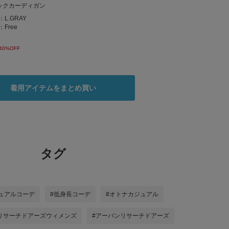
ックカーディガン
：
L.GRAY
：
Free
40%OFF
着用アイテムをまとめ買い
タグ
ュアルコーデ
#低身長コーデ
#オトナカジュアル
リサーチドアーズウィメンズ
#アーバンリサーチドアーズ