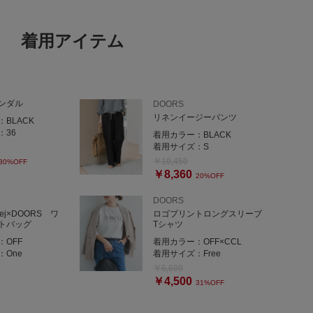
着用アイテム
ンダル
DOORS
リネンイージーパンツ
：
BLACK
：
36
着用カラー：
BLACK
着用サイズ：
S
￥10,450
30%OFF
￥8,360
20%OFF
DOORS
ej×DOORS ワ
ロゴプリントロングスリーブ
トバッグ
Tシャツ
：
OFF
着用カラー：
OFF×CCL
：
One
着用サイズ：
Free
￥6,600
￥4,500
31%OFF