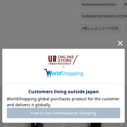
#urbanresearchdoors
#
#URBAN RESEARCH DOO
#春らんまんコーデ日和
ちばななこの他のスタイリング