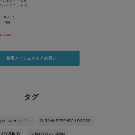
さん着用』『UR
サマシェアニットカ
：
BLACK
：
Free
41%OFF
着用アイテムをまとめ買い
タグ
きれいめカジュアル
#URBAN RESEARCH DOORS
RS WOMENS
#urbanresearchdoors