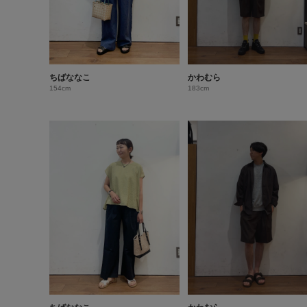
ちばななこ
かわむら
154cm
183cm