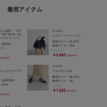
着用アイテム
さん着用』『3サ
DOORS
UR TECH』完
ドロストトートバッグ
ザーワイドパンツ
着用カラー：
BLACK
：
BEIGE
着用サイズ：
One
：
S
￥9,900
￥4,950
50%OFF
40%OFF
DOORS
ロングスリーブT
グルカサンダル
着用カラー：
BLACK
：
BORDER
着用サイズ：
36
：
Free
￥9,900
￥7,920
20%OFF
46%OFF