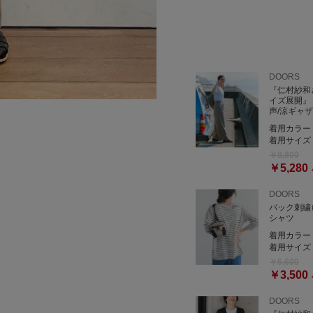
DOORS
『仁村紗和
イズ展開』『
声/涼ギャ
着用カラー
着用サイズ
￥8,800
￥5,280
DOORS
バック刺繍
シャツ
着用カラー
着用サイズ
￥6,600
￥3,500
DOORS