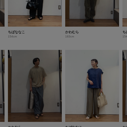
ちばななこ
かわむら
ち
154cm
183cm
15