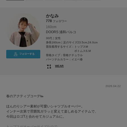
かなみ
778
フォロワー
160cm
DOORS 浦和パルコ
30代｜女性
身長160cm｜足のサイズ23.5cm,24.0cm
普段着用するサイズ：
トップスM
ボトムスS,M
フォローする
骨格タイプ：骨格ナチュラル
パーソナルカラー：イエベ春
WEAR
2026.04.22
春のアクティブコーデ👟
ほんのりシアー素材が可愛いシャツプルオーバー。
インナー次第で雰囲気ガラッと変えて楽しめるアイテムで、
今回はロゴTと合わせてカジュアルに。
トップスがオーバーサイズなので、