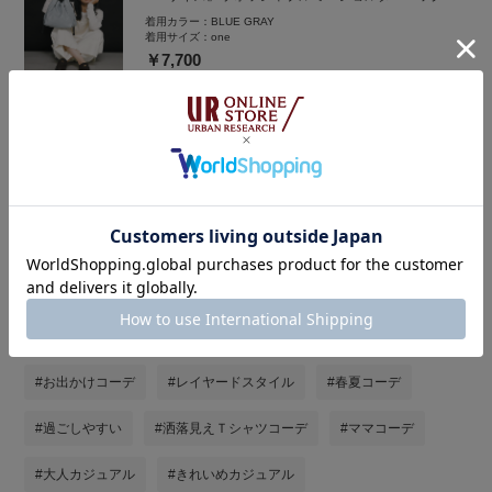
着用カラー：
BLUE GRAY
着用サイズ：
one
￥7,700
着用アイテムをまとめ買い
タグ
#休日スタイル
#スニーカー
#シャツスタイル
#お出かけコーデ
#レイヤードスタイル
#春夏コーデ
#過ごしやすい
#洒落見えＴシャツコーデ
#ママコーデ
#大人カジュアル
#きれいめカジュアル