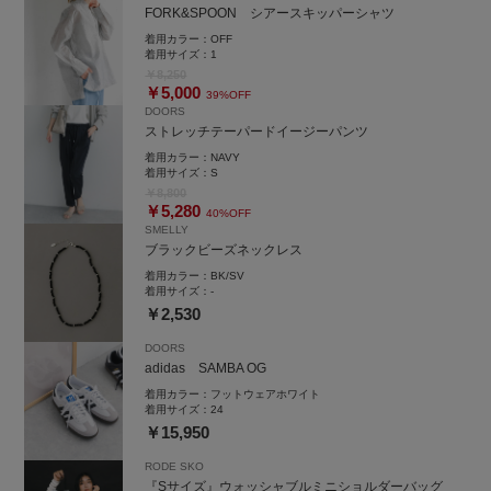
FORK&SPOON シアースキッパーシャツ
着用カラー：
OFF
着用サイズ：
1
￥8,250
￥5,000
39%OFF
DOORS
ストレッチテーパードイージーパンツ
着用カラー：
NAVY
着用サイズ：
S
￥8,800
￥5,280
40%OFF
SMELLY
ブラックビーズネックレス
着用カラー：
BK/SV
着用サイズ：
-
￥2,530
DOORS
adidas SAMBA OG
着用カラー：
フットウェアホワイト
着用サイズ：
24
￥15,950
RODE SKO
『Sサイズ』ウォッシャブルミニショルダーバッグ