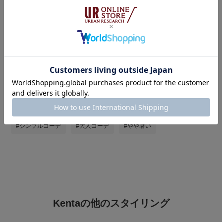
#春らんまんコーデ日和
#おでかけコーデ
#メンズファッション
#バイヤー厳選アイテム
#GWおでかけコーデ
#フラットシューズ
#シャツ着こなし術
#初夏のリラックススタイル
#着回し力抜群アイテム
#メンズコーデ
#夏コーデ
#初夏のおでかけコーデ
#シンプルコーデ
#大人コーデ
#やや暑い
Kentaの他のスタイリング