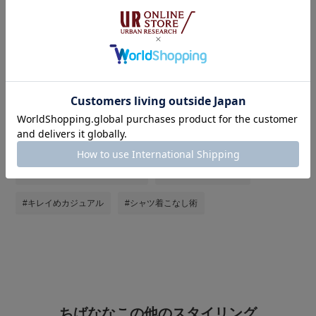
#春らんまんコーデ日和
#30代コーデ
#大人カジュアルコーデ
#低身長コーデ
#オトナカジュアル
#ママコーデ
#アーバンリサーチドアーズウィメンズ
#アーバンリサーチドアーズ
#urbanresearchdoors
#URBAN RESEARCH DOORS WOMENS
#URBAN RESEARCH DOORS
#きれいめカジュアル
#キレイめカジュアル
#シャツ着こなし術
ちばななこの他のスタイリング