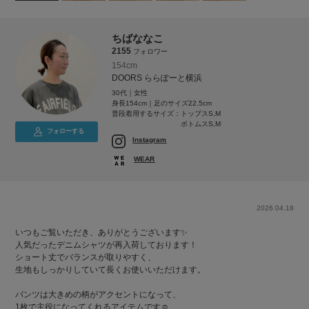
ちばななこ
2155
フォロワー
154cm
DOORS ららぽーと横浜
30代｜女性
身長154cm｜足のサイズ22.5cm
普段着用するサイズ：
トップスS,M
ボトムスS,M
フォローする
Instagram
WEAR
2026.04.18
いつもご覧いただき、ありがとうございます✨
人気だったデニムシャツが再入荷しております！
ショート丈でバランスが取りやすく、
生地もしっかりしていて長くお使いいただけます。
パンツは大きめの柄がアクセントになって、
1枚で主役になってくれるアイテムです☺️