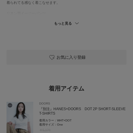
着られてる感なく着こなせます。
リネン混イージーパンツ
ベーシックに使いやすい春から夏にかけて活躍するパンツです。生地自体
もっと見る
の伸びはないですが、ウエストやお尻周りがもともとゆったりしているの
でストレスフリーに穿きやすいです。
instgram
お気に入り登録
着用アイテム
DOORS
『別注』HANES×DOORS DOT 2P SHORT-SLEEVE
T-SHIRTS
着用カラー：
WHT×DOT
着用サイズ：
One
￥5,170