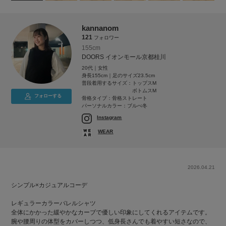
kannanom
121
フォロワー
155cm
DOORS イオンモール京都桂川
20代｜女性
身長155cm｜足のサイズ23.5cm
普段着用するサイズ：
トップスM
ボトムスM
フォローする
骨格タイプ：骨格ストレート
パーソナルカラー：ブルべ冬
Instagram
WEAR
2026.04.21
シンプル×カジュアルコーデ
レギュラーカラーバレルシャツ
全体にかかった緩やかなカーブで優しい印象にしてくれるアイテムです。
腕や腰周りの体型をカバーしつつ、低身長さんでも着やすい短さなので、