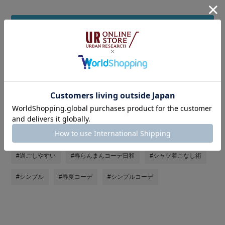
着用アイテムをまとめ買い
タグ
#doors
#ストレート×ブルベ冬
#ストレート×イエベ秋
#骨格ストレート
#低身長コーデ
#カジュアル
#過ごしやすい
#春らんまんコーデ日和
#シャツ着こなし術
#シンプル
#春夏コーデ
#シンプルコーデ