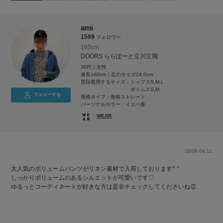
ami
1599
フォロワー
160cm
DOORS ららぽーと立川立飛
30代｜女性
身長160cm｜足のサイズ24.0cm
普段着用するサイズ：
トップスS,M,L
ボトムスS,M
フォローする
骨格タイプ：骨格ストレート
パーソナルカラー：イエベ春
WEAR
2026.04.11
大人気のボリュームパンツがリネン素材で入荷しております^ ^
しっかりボリュームのあるシルエットが可愛いです♡
ゆるっとコーディネートが好きな方は是非チェックしてくださいね👏