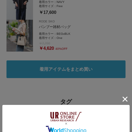
着用カラー：
NAVY
着用サイズ：
Free
￥17,600
RODE SKO
バンブー雑材バッグ
着用カラー：
BEGxBLK
着用サイズ：
One
￥7,700
￥4,620
40%OFF
着用アイテムをまとめ買い
タグ
#アーバンリサーチドアーズ
#アーバンリサーチ
#ママコーデ
#ママファッション
#かぐれ
#かぐれコーデ