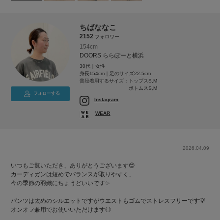
ちばななこ
2152
フォロワー
154cm
DOORS ららぽーと横浜
30代｜女性
身長154cm｜足のサイズ22.5cm
普段着用するサイズ：
トップスS,M
ボトムスS,M
フォローする
Instagram
WEAR
2026.04.09
いつもご覧いただき、ありがとうございます😊
カーディガンは短めでバランスが取りやすく、
今の季節の羽織にちょうどいいです✨
パンツは太めのシルエットですがウエストもゴムでストレスフリーです💡
オンオフ兼用でお使いいただけます◎