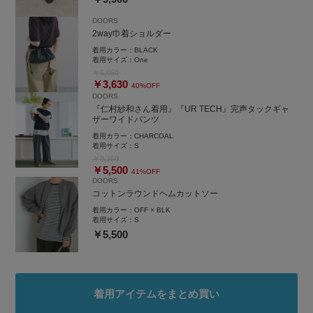
DOORS
2way巾着ショルダー
着用カラー：
BLACK
着用サイズ：
One
￥6,050
￥3,630
40%OFF
DOORS
『仁村紗和さん着用』『UR TECH』完声タックギャ
ザーワイドパンツ
着用カラー：
CHARCOAL
着用サイズ：
S
￥9,350
￥5,500
41%OFF
DOORS
コットンラウンドヘムカットソー
着用カラー：
OFF × BLK
着用サイズ：
S
￥5,500
着用アイテムをまとめ買い