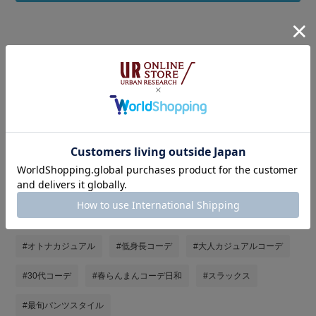
タグ
#キレイめカジュアル
#きれいめカジュアル
#URBAN RESEARCH DOORS
#URBAN RESEARCH DOORS WOMENS
#urbanresearchdoors
#アーバンリサーチドアーズ
#アーバンリサーチドアーズウィメンズ
#ママコーデ
#オトナカジュアル
#低身長コーデ
#大人カジュアルコーデ
#30代コーデ
#春らんまんコーデ日和
#スラックス
#最旬パンツスタイル