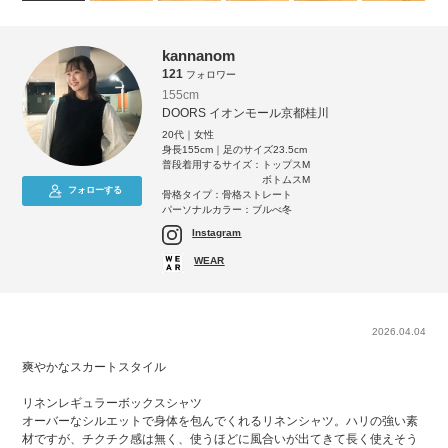
kannanom
121
フォロワー
155cm
DOORS イオンモール京都桂川
20代｜女性
身長155cm｜足のサイズ23.5cm
普段着用するサイズ：
トップスM
ボトムスM
フォローする
骨格タイプ：骨格ストレート
パーソナルカラー：ブルべ冬
Instagram
WEAR
2026.04.04
爽やかなスカートスタイル
リネンレギュラーボックスシャツ
オーバーなシルエットで身体を包んでくれるリネンシャツ。ハリの強い素
材ですが、チクチク感は無く、使うほどに風合いが出てきて長く使えそう