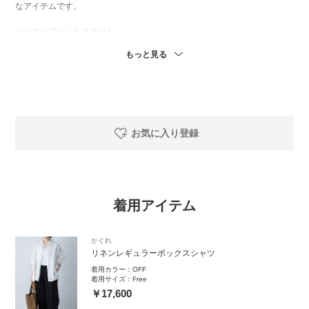
なアイテムです。
リバティプリントスカート
幾何学っぽい個性的な模様と目を惹く色遣いで特別感あるフレアスカート
もっと見る
です✨軽やかな綿生地で、広がりは控えめです。スカートを主役にするコ
ーデなら、無彩色でシンプルなアイテムがぴったりです。
instgram
お気に入り登録
着用アイテム
かぐれ
リネンレギュラーボックスシャツ
着用カラー：
OFF
着用サイズ：
Free
￥17,600