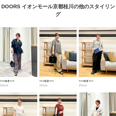
DOORS イオンモール京都桂川の他のスタイリン
グ
+++ゆき+++
+++ゆき+++
+++ゆき+++
151cm
151cm
151cm