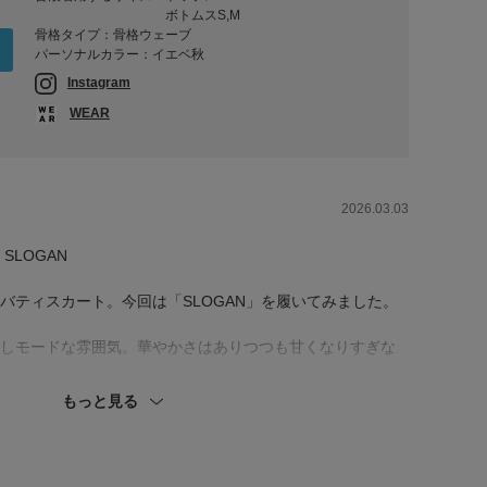
ボトムスS,M
骨格タイプ：骨格ウェーブ
パーソナルカラー：イエベ秋
Instagram
WEAR
2026.03.03
SLOGAN
バティスカート。今回は「SLOGAN」を履いてみました。
しモードな雰囲気。華やかさはありつつも甘くなりすぎな
もっと見る
シンプルに。カーディガンのインナーにはDOORS定番の白
げなく差し色に。
まわりを自然にカバーできるのも嬉しいポイント。