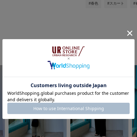
#春色
#スカート
#
くずみの他のスタイリング