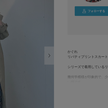
フォローする
かぐれ
リバティプリントスカート 
シリーズで着用しているリ
幾何学模様が印象的で、少
い柄です。
柄を引き立てるため、他は
カットソーを合わせ、さり
視線が上にいくので、お腹