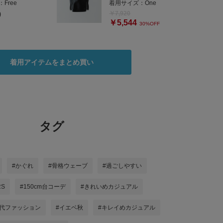
：
Free
着用サイズ：
One
￥7,920
0
￥5,544
30%OFF
着用アイテムをまとめ買い
タグ
#かぐれ
#骨格ウェーブ
#過ごしやすい
RS
#150cm台コーデ
#きれいめカジュアル
0代ファッション
#イエベ秋
#キレイめカジュアル