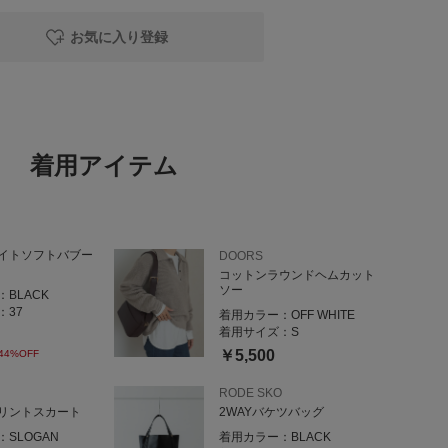
お気に入り登録
、春のお出かけスタイルにまとめました。写真を撮る日に
着用アイテム
イトソフトバブー
DOORS
コットンラウンドヘムカット
ソー
：
BLACK
：
37
着用カラー：
OFF WHITE
着用サイズ：
S
￥5,500
44%OFF
RODE SKO
リントスカート
2WAYバケツバッグ
：
SLOGAN
着用カラー：
BLACK