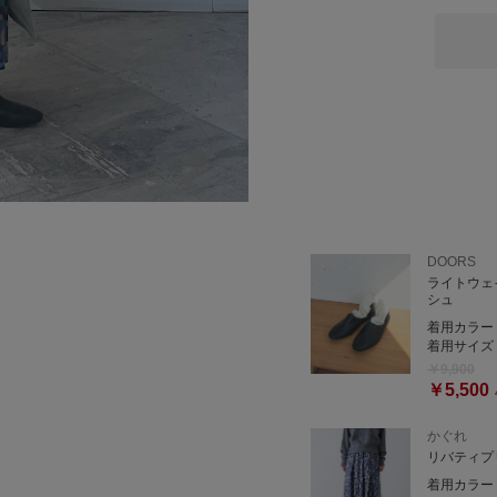
トレンチコートを羽織って
も映える一枚です。
DOORS
ライトウェ
シュ
着用カラー
着用サイズ
￥9,900
￥5,500
かぐれ
リバティプ
着用カラー