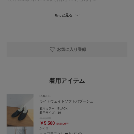
◯パンツ
もっと見る
さりげなく、エレガントな雰囲気にしてくれるパンツです🌟 スッキリと見
えるストレートシルエットで、パウダータッチと適度なビンテージ感がう
まく融合された生地を使用しています◎高級感があり程よくきちんとした
雰囲気を表現してくれます！カジュアルなアイテムとも相性が良く着まわ
し力が高いです☺️
少しでも参考にしていただけると嬉しいです🙂‍↕️
お気に入り登録
着用アイテム
DOORS
ライトウェイトソフトバブーシュ
着用カラー：
BLACK
着用サイズ：
36
￥9,900
￥5,500
44%OFF
かぐれ
キュプラストレートパンツ