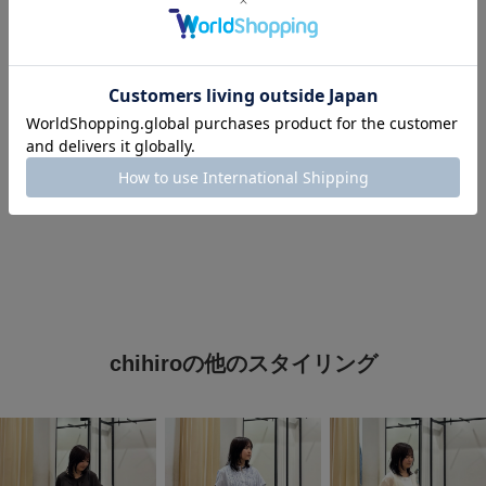
#st2603
#休日スタイル
#低身長女子
#キレイめカジュアル
#カーディガン
#ローファー
#お出かけコーデ
#過ごしやすい
#新生活オフィススタイル
#春のアクティブコーデ
#春ニット＆カーディガン
#骨格ナチュラル
chihiroの他のスタイリング