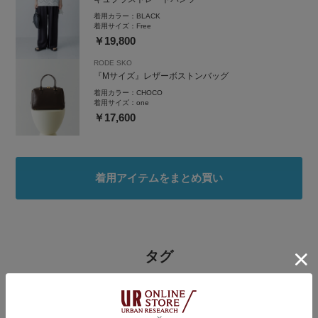
着用カラー：
BLACK
着用サイズ：
Free
￥19,800
RODE SKO
『Mサイズ』レザーボストンバッグ
着用カラー：
CHOCO
着用サイズ：
one
￥17,600
着用アイテムをまとめ買い
タグ
#150cm台コーデ
#大人カジュアルコーデ
#今日のコーデ