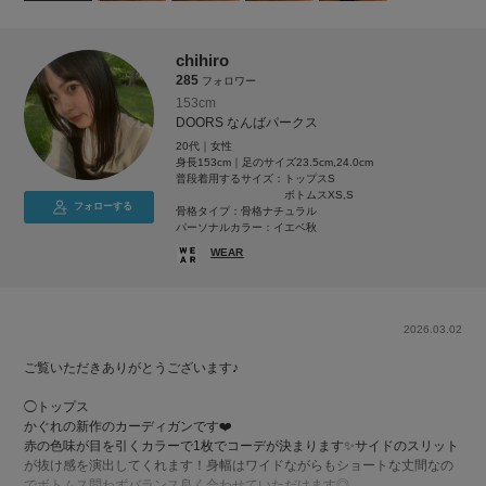
chihiro
285
フォロワー
153cm
DOORS なんばパークス
20代｜女性
身長153cm｜足のサイズ23.5cm,24.0cm
普段着用するサイズ：
トップスS
ボトムスXS,S
フォローする
骨格タイプ：骨格ナチュラル
パーソナルカラー：イエベ秋
WEAR
2026.03.02
ご覧いただきありがとうございます♪
◯トップス
かぐれの新作のカーディガンです❤️
赤の色味が目を引くカラーで1枚でコーデが決まります✨サイドのスリット
が抜け感を演出してくれます！身幅はワイドながらもショートな丈間なの
でボトムス問わずバランス良く合わせていただけます◎