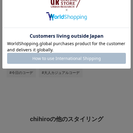
タグ
#キレイめカジュアル
#低身長女子
#スニーカー
#スウェットパンツ
#スカーフ
#キルティングジャケット
#休日スタイル
#春アウター
#大人スニーカーコーデ
#3月コレ推し
#st2603
#シンプル
#150cm台コーデ
#今日のコーデ
#大人カジュアルコーデ
chihiroの他のスタイリング