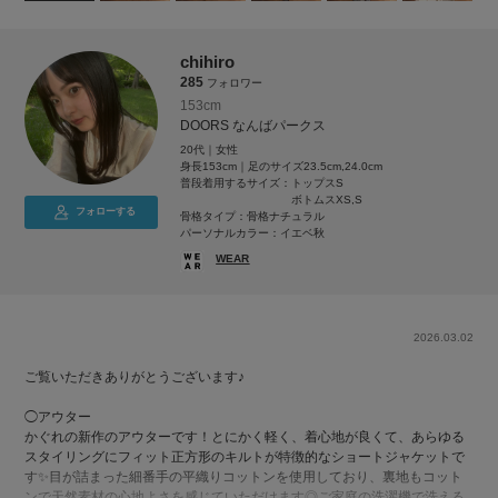
chihiro
285
フォロワー
153cm
DOORS なんばパークス
20代｜女性
身長153cm｜足のサイズ23.5cm,24.0cm
普段着用するサイズ：
トップスS
ボトムスXS,S
フォローする
骨格タイプ：骨格ナチュラル
パーソナルカラー：イエベ秋
WEAR
2026.03.02
ご覧いただきありがとうございます♪
◯アウター
かぐれの新作のアウターです！とにかく軽く、着心地が良くて、あらゆる
スタイリングにフィット正方形のキルトが特徴的なショートジャケットで
す✨目が詰まった細番手の平織りコットンを使用しており、裏地もコット
ンで天然素材の心地よさを感じていただけます◎ご家庭の洗濯機で洗える