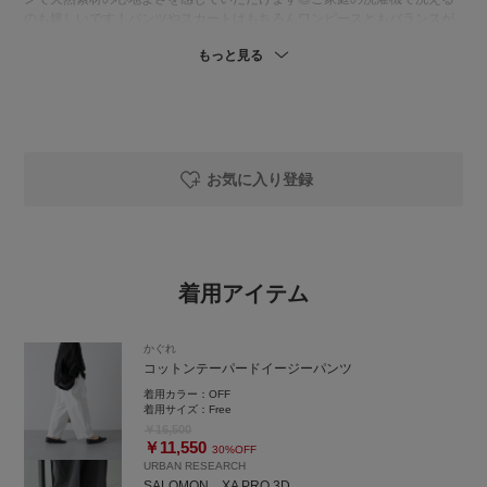
のも嬉しいです！パンツやスカートはもちろんワンピースともバランスが
良いです！
もっと見る
◯トップス
身幅はワイドながらも、ややコンパクトなショート丈で、すっきりとした
印象でバランスの良いサイズ感です◯ボトムを選ばず合わせていただける
のでデイリーに重宝します✨両サイドのスリットが着た時のシルエットに
抜け感を出してくれています！チクチク感が無く快適な肌触りなのも魅力
です♬
お気に入り登録
少しでも参考にしていただけると嬉しいです🙂‍↕️
着用アイテム
かぐれ
コットンテーパードイージーパンツ
着用カラー：
OFF
着用サイズ：
Free
￥16,500
￥11,550
30%OFF
URBAN RESEARCH
SALOMON XA PRO 3D