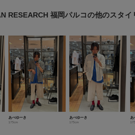
AN RESEARCH 福岡パルコの他のスタ
あべゆーき
あべゆーき
あ
175cm
175cm
17