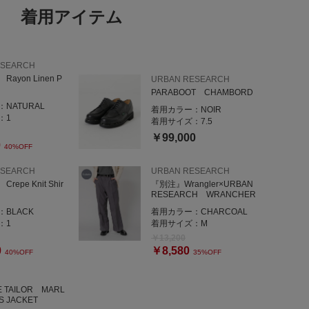
着用アイテム
ESEARCH
e Rayon Linen P
URBAN RESEARCH
PARABOOT CHAMBORD
：
NATURAL
着用カラー：
NOIR
：
1
着用サイズ：
7.5
￥99,000
0
40%OFF
ESEARCH
URBAN RESEARCH
 Crepe Knit Shir
『別注』Wrangler×URBAN
RESEARCH WRANCHER
：
BLACK
着用カラー：
CHARCOAL
：
1
着用サイズ：
M
￥13,200
0
￥8,580
40%OFF
35%OFF
LE TAILOR MARL
S JACKET