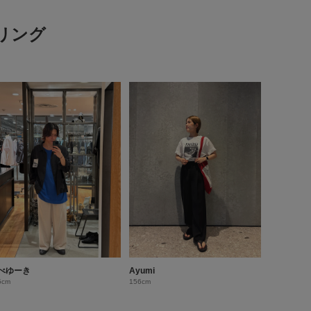
イリング
べゆーき
Ayumi
5cm
156cm