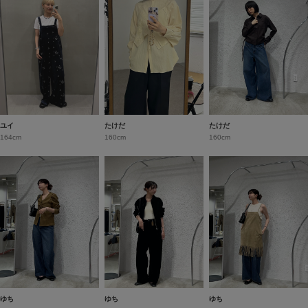
ユイ
たけだ
たけだ
164cm
160cm
160cm
ゆち
ゆち
ゆち