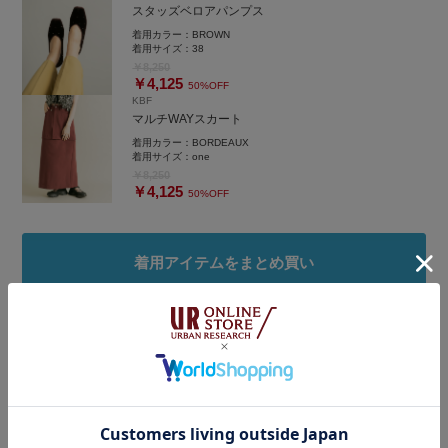
スタッズベロアパンプス
着用カラー：
BROWN
着用サイズ：
38
￥8,250
￥4,125
50%OFF
KBF
マルチWAYスカート
着用カラー：
BORDEAUX
着用サイズ：
one
￥8,250
￥4,125
50%OFF
着用アイテムをまとめ買い
タグ
#ワントーンコーデ
#ベロア
#ビスチェ
#KBF