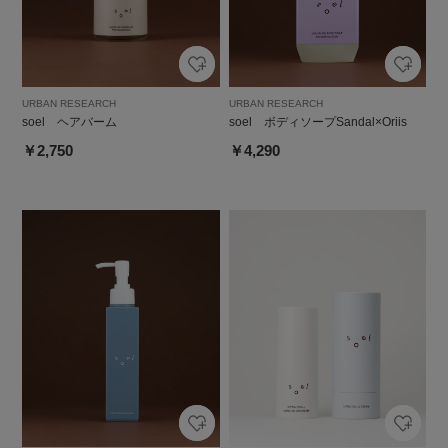
URBAN RESEARCH
URBAN RESEARCH
soel ヘアバーム
soel ボディソープSandal×Oriis
￥2,750
￥4,290