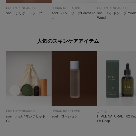
URBAN RESEARCH
URBAN RESEARCH
URBAN RESEARCH
soel デリケートソープ
soel ハンドソープForest Te
soel ハンドソープPowde
a
Wood
人気のスキンケアアイテム
URBAN RESEARCH
URBAN RESEARCH
かぐれ
soel ハジメマシテセット
soel ローション
IT ALL NATURAL 02 Kuv
GL
Oil Deep