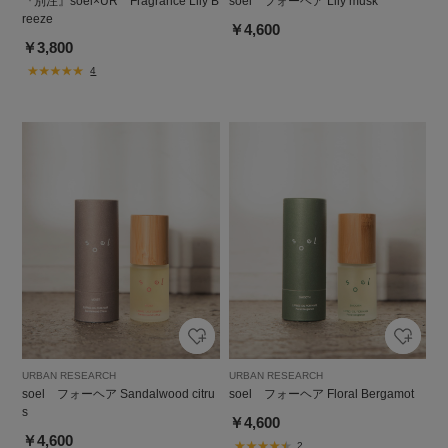
『別注』soel×UR Fragrance Lily B
soel フォーヘア Lily musk
reeze
￥4,600
￥3,800
4
URBAN RESEARCH
URBAN RESEARCH
soel フォーヘア Sandalwood citru
soel フォーヘア Floral Bergamot
s
￥4,600
￥4,600
2