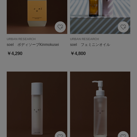
URBAN RESEARCH
URBAN RESEARCH
soel ボディソープKinmokusei
soel フェミニンオイル
￥4,290
￥4,800