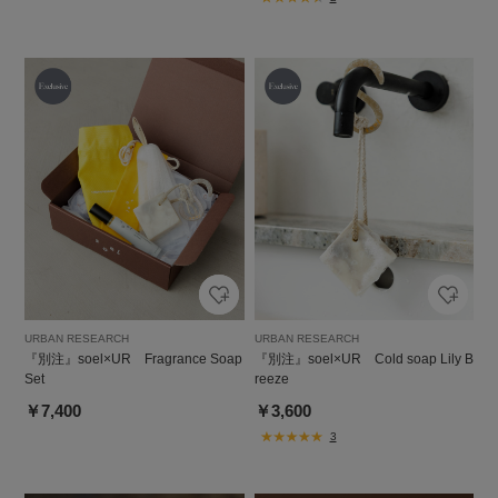
URBAN RESEARCH
URBAN RESEARCH
『別注』soel×UR Fragrance Soap
『別注』soel×UR Cold soap Lily B
Set
reeze
￥7,400
￥3,600
3