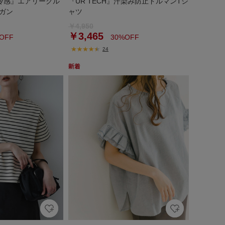
触冷感』エアリークル
『UR TECH』汗染み防止ドルマンTシ
ガン
ャツ
￥4,950
￥3,465
OFF
30%OFF
24