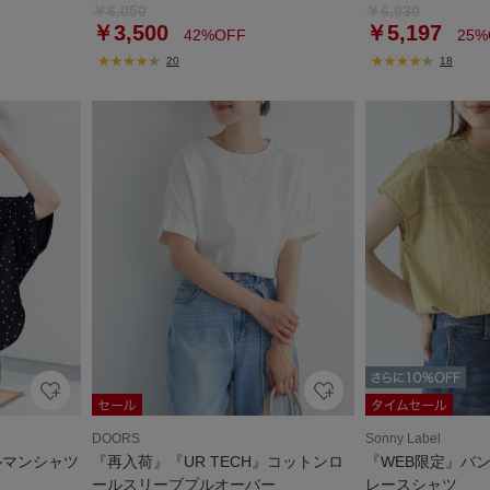
￥6,050
￥6,930
￥3,500
￥5,197
42%OFF
25%
20
18
DOORS
Sonny Label
ルマンシャツ
『再入荷』『UR TECH』コットンロ
『WEB限定』バ
ールスリーブプルオーバー
レースシャツ