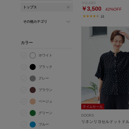
￥6,050
トップス
￥3,500
42%OFF
24
その他カテゴリ
カラー
ホワイト
ブラック
グレー
ブラウン
ベージュ
グリーン
DOORS
リネンリヨセルドットド
ブルー