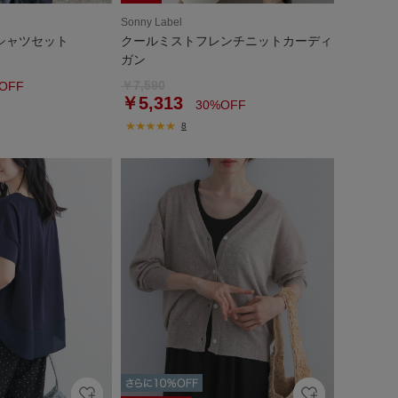
Sonny Label
シャツセット
クールミストフレンチニットカーディ
ガン
￥7,590
OFF
￥5,313
30%OFF
8