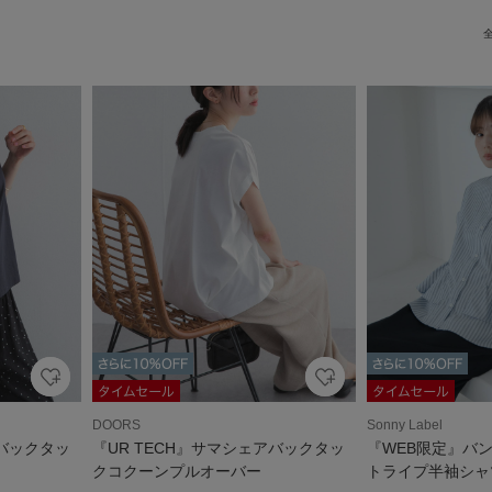
DOORS
Sonny Label
アバックタッ
『UR TECH』サマシェアバックタッ
『WEB限定』バ
クコクーンプルオーバー
トライプ半袖シャ