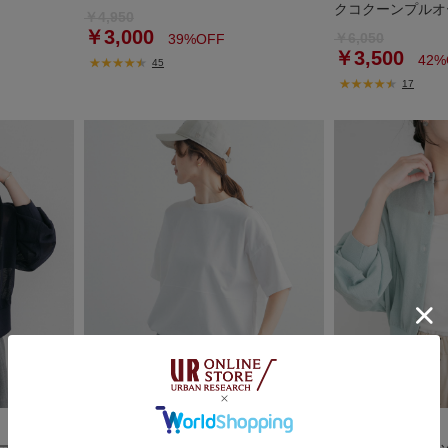
クコクーンプルオ
￥4,950
￥3,000
￥6,050
39%OFF
￥3,500
42%
45
17
DOORS
ITEMS