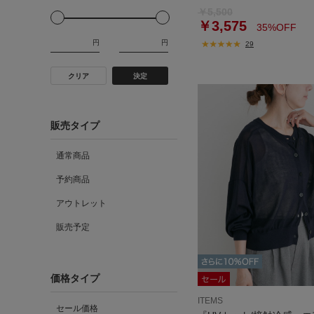
￥5,500
￥3,575
35%OFF
円
円
29
クリア
決定
販売タイプ
通常商品
予約商品
アウトレット
販売予定
価格タイプ
ITEMS
セール価格