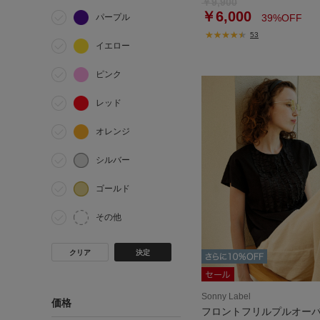
￥9,900
￥6,000
パープル
39%OFF
53
イエロー
ピンク
レッド
オレンジ
シルバー
ゴールド
その他
クリア
決定
Sonny Label
価格
フロントフリルプルオー