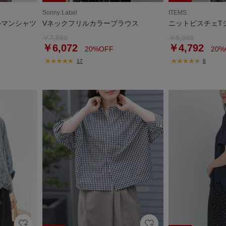
Sonny Label
ITEMS
ルマンシャツ
Vネックフリルカラーブラウス
ニットビスチェT
￥7,590
￥5,990
￥6,072
￥4,792
20%OFF
20%
17
8