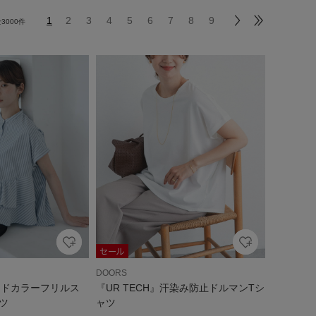
1
2
3
4
5
6
7
8
9
全
3000
件
DOORS
ンドカラーフリルス
『UR TECH』汗染み防止ドルマンTシ
ツ
ャツ