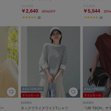
￥4,400
￥7,920
￥2,640
￥5,544
40%OFF
30%
39
10
DOORS
DOORS
バー
タックフライスワイドTシャツ
『UR TECH』