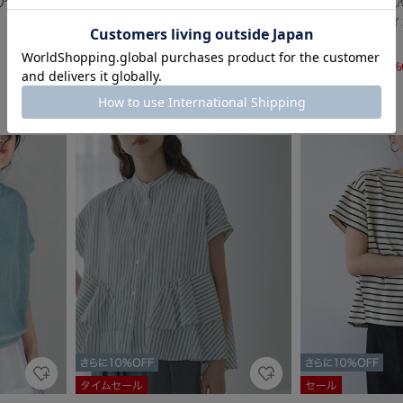
エアリークル
ヘムドロストプルオーバー
『UVカット/接
ーネックカーディ
￥6,600
￥5,280
￥4,990
20%OFF
￥3,493
30%
61
8