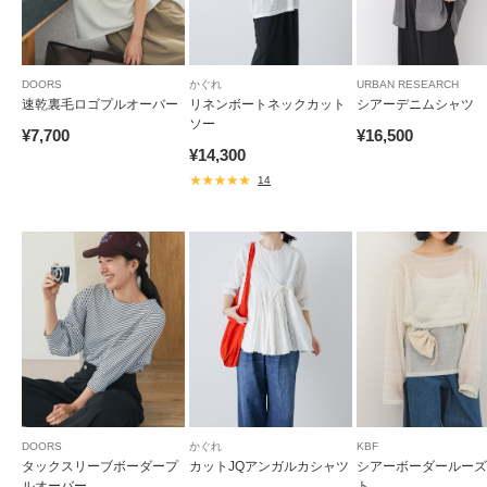
DOORS
かぐれ
URBAN RESEARCH
速乾裏毛ロゴプルオーバー
リネンボートネックカット
シアーデニムシャツ
ソー
¥7,700
¥16,500
¥14,300
14
DOORS
かぐれ
KBF
タックスリーブボーダープ
カットJQアンガルカシャツ
シアーボーダールーズ
ルオーバー
ト