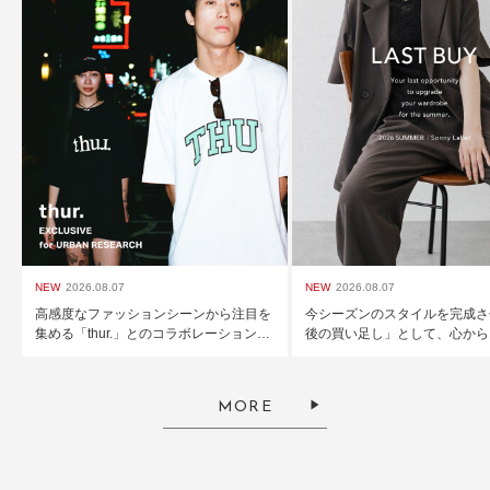
NEW
2026.08.07
NEW
2026.08.07
高感度なファッションシーンから注目を
今シーズンのスタイルを完成さ
集める「thur.」とのコラボレーションが
後の買い足し」として、心から
実現
したいアイテムを揃えました。
MORE