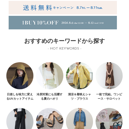
おすすめのキーワードから探す
- HOT KEYWORDS -
日差しを味方に変え
冷房対策にも活躍す
清涼＆着映えシャ
一枚で完結。ワンピ
るUVカットアイテム
る夏のハオリ
ツ・ブラウス
ース・サロペット