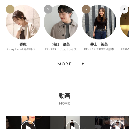
1
2
3
4
香織
浪口 絵美
井上 裕美
Sonny Label 錦糸町パルコ
DOORS 二子玉川ライズ
DOORS COCOSA熊本
MORE
動画
- MOVIE -