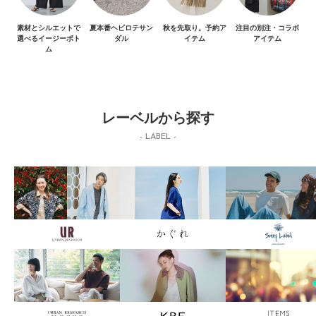
素材とシルエットで
夏本番ヘビロテサン
秋を先取り。予約ア
注目の別注・コラボ
選べるイージーボト
ダル
イテム
アイテム
ム
レーベルから探す
- LABEL -