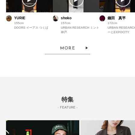
YURIE
shoko
鎌田 真平
155
157
172
DOORS イーアス つくば
URBAN RESEARCH ミント
URBAN RESEAR
神戸
ーとEXPOCITY
MORE
特集
- FEATURE -