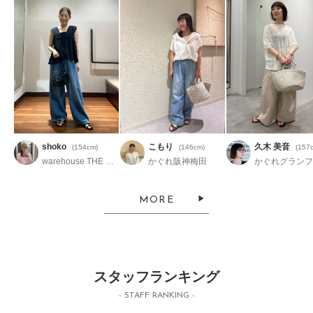
shoko
こもり
久木 美音
(154cm)
(146cm)
(157
warehouse THE OUTLETS HIROSHIMA
かぐれ阪神梅田
MORE
スタッフランキング
- STAFF RANKING -