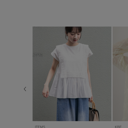
ITEMS
KBF