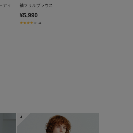
ーディ
袖フリルブラウス
ドットボタンハ
¥4,990
¥5,990
¥2,744
45%
11
17
4
5