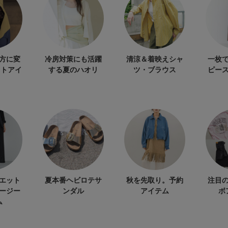
方に変
冷房対策にも活躍
清涼＆着映えシャ
一枚
ットアイ
する夏のハオリ
ツ・ブラウス
ピー
エット
夏本番ヘビロテサ
秋を先取り。予約
注目
ージー
ンダル
アイテム
ボ
ム